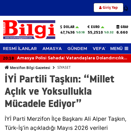
Giriş Yap
12
DOLAR
EURO
GRAM 
47,7436
55,2510
6.660,
%0.18
%0.32
MENÜ
RESMİ İLANLAR
AMASYA
GÜNDEM
VEFAT EDENLER
20:18
Amasya Polisi Sahada! Vatandaşlara Dolandırıcılık,
Hırsızlık ve KADES Uyarısı
SİYASET
Merzifon Bilgi Gazetesi
İYİ Partili Taşkın: “Millet
Açlık ve Yoksullukla
Mücadele Ediyor”
İYİ Parti Merzifon İlçe Başkanı Ali Alper Taşkın,
Türk-İş’in açıkladığı Mayıs 2026 verileri