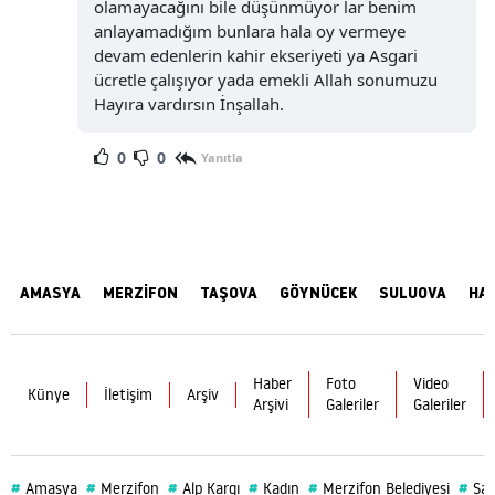
olamayacağını bile düşünmüyor lar benim
anlayamadığım bunlara hala oy vermeye
devam edenlerin kahir ekseriyeti ya Asgari
ücretle çalışıyor yada emekli Allah sonumuzu
Hayıra vardırsın İnşallah.
0
0
Yanıtla
AMASYA
MERZİFON
TAŞOVA
GÖYNÜCEK
SULUOVA
HA
Haber
Foto
Video
Künye
İletişim
Arşiv
Arşivi
Galeriler
Galeriler
#
#
#
#
#
#
Amasya
Merzifon
Alp Kargı
Kadın
Merzifon Belediyesi
Sağ