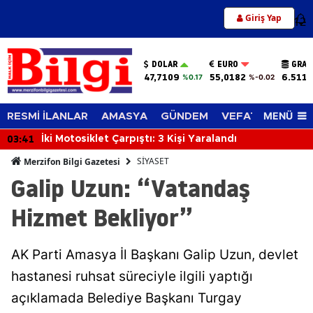
Giriş Yap
12
DOLAR
EURO
GRAM
47,7109
55,0182
6.511,
%0.17
%-0.02
MENÜ
RESMİ İLANLAR
AMASYA
GÜNDEM
VEFAT EDENLER
03:41
İki Motosiklet Çarpıştı: 3 Kişi Yaralandı
SİYASET
Merzifon Bilgi Gazetesi
Galip Uzun: “Vatandaş
Hizmet Bekliyor”
AK Parti Amasya İl Başkanı Galip Uzun, devlet
hastanesi ruhsat süreciyle ilgili yaptığı
açıklamada Belediye Başkanı Turgay