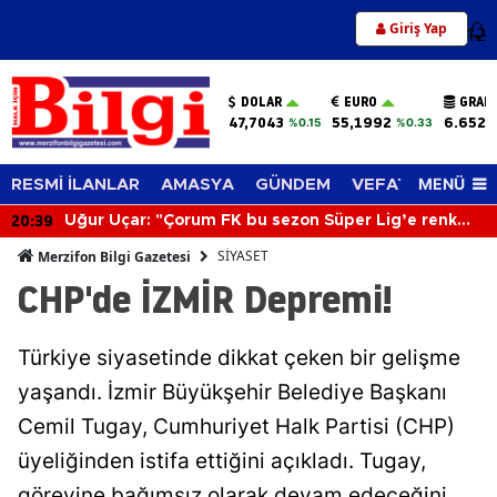
Giriş Yap
12
DOLAR
EURO
GRAM
47,7043
55,1992
6.652,
%0.15
%0.33
MENÜ
RESMİ İLANLAR
AMASYA
GÜNDEM
VEFAT EDENLER
20:39
Uğur Uçar: "Çorum FK bu sezon Süper Lig’e renk
katacak"
SİYASET
Merzifon Bilgi Gazetesi
CHP'de İZMİR Depremi!
Türkiye siyasetinde dikkat çeken bir gelişme
yaşandı. İzmir Büyükşehir Belediye Başkanı
Cemil Tugay, Cumhuriyet Halk Partisi (CHP)
üyeliğinden istifa ettiğini açıkladı. Tugay,
görevine bağımsız olarak devam edeceğini