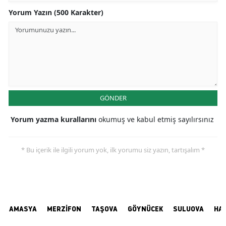
Yorum Yazın (500 Karakter)
GÖNDER
Yorum yazma kurallarını
okumuş ve kabul etmiş sayılırsınız
* Bu içerik ile ilgili yorum yok, ilk yorumu siz yazın, tartışalım *
AMASYA
MERZİFON
TAŞOVA
GÖYNÜCEK
SULUOVA
HA