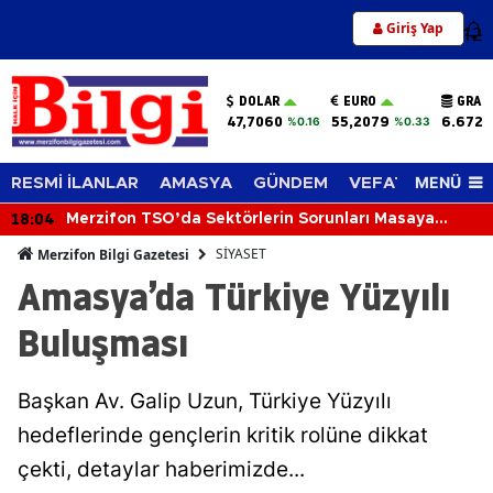
Giriş Yap
12
DOLAR
EURO
GRAM
47,7060
55,2079
6.672,
%0.16
%0.33
MENÜ
RESMİ İLANLAR
AMASYA
GÜNDEM
VEFAT EDENLER
18:04
Merzifon TSO’da Sektörlerin Sorunları Masaya
Yatırıldı
SİYASET
Merzifon Bilgi Gazetesi
Amasya’da Türkiye Yüzyılı
Buluşması
Başkan Av. Galip Uzun, Türkiye Yüzyılı
hedeflerinde gençlerin kritik rolüne dikkat
çekti, detaylar haberimizde...