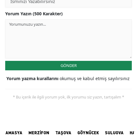
Yorum Yazın (500 Karakter)
GÖNDER
Yorum yazma kurallarını
okumuş ve kabul etmiş sayılırsınız
* Bu içerik ile ilgili yorum yok, ilk yorumu siz yazın, tartışalım *
AMASYA
MERZİFON
TAŞOVA
GÖYNÜCEK
SULUOVA
HA