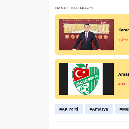
KAYNAK: Haber Merkezi
Karag
#SİYAS
Amas
#SPOR
#AK Parti
#Amasya
#Mes