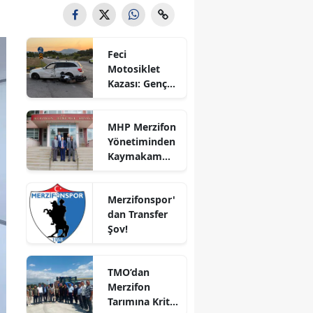
Bilecik
Bingöl
Feci
Motosiklet
Bitlis
Kazası: Genç
Sürücü
Bolu
Hayatını
MHP Merzifon
Kaybetti
Burdur
Yönetiminden
Kaymakam
Bursa
Ahmet
Karaaslan'a
Çanakkale
Merzifonspor'
Ziyaret
dan Transfer
Çankırı
Şov!
Çorum
TMO’dan
Denizli
Merzifon
Tarımına Kritik
Diyarbakır