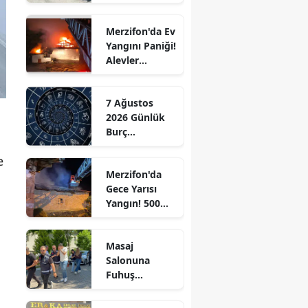
Ziyaret!
Edirne
Merzifon'da Ev
Elazığ
Yangını Paniği!
Alevler
Erzincan
Büyümeden
Kontrol Altına
Erzurum
7 Ağustos
Alındı
2026 Günlük
Eskişehir
Burç
Yorumları:
Gaziantep
e
Aşkta
Merzifon'da
Sürprizler,
Giresun
Gece Yarısı
Parada Yeni
Yangın! 500
Fırsatlar
Gümüşhane
Saman Balyası
Kapıda!
Kül Oldu
Hakkari
Masaj
Salonuna
Hatay
Fuhuş
Operasyonu: 3
Isparta
Şüpheli
.