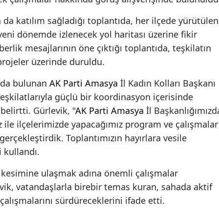
n da katılım sağladığı toplantıda, her ilçede yürütülen
yeni dönemde izlenecek yol haritası üzerine fikir
raberlik mesajlarının öne çıktığı toplantıda, teşkilatın
projeler üzerinde duruldu.
ada bulunan
AK Parti
Amasya
İl Kadın Kolları Başkanı
 teşkilatlarıyla güçlü bir koordinasyon içerisinde
lirtti. Gürlevik, "
AK Parti
Amasya
İl Başkanlığımızd
ız ile ilçelerimizde yapacağımız program ve çalışmalar
gerçekleştirdik. Toplantımızın hayırlara vesile
i kullandı.
 kesimine ulaşmak adına önemli çalışmalar
ik, vatandaşlarla birebir temas kuran, sahada aktif
a çalışmalarını sürdüreceklerini ifade etti.