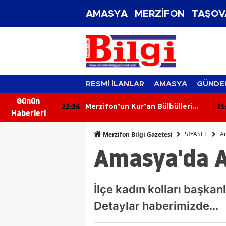
AMASYA
MERZİFON
TAŞOV
RESMİ İLANLAR
AMASYA
GÜNDE
Günün
22:36
21
yon Tepkisi:
Merzifon’un Kur’an Bülbülleri
Haberleri
yor, Üretici
Belli Oldu!
SİYASET
Am
Merzifon Bilgi Gazetesi
Amasya'da AK
İlçe kadın kolları başkan
Detaylar haberimizde...