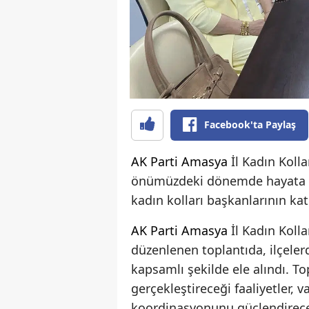
Facebook'ta Paylaş
AK Parti
Amasya
İl Kadın Kolla
önümüzdeki dönemde hayata ge
kadın kolları başkanlarının katı
AK Parti
Amasya
İl Kadın Koll
düzenlenen toplantıda, ilçeler
kapsamlı şekilde ele alındı. T
gerçekleştireceği faaliyetler, 
koordinasyonunu güçlendirecek