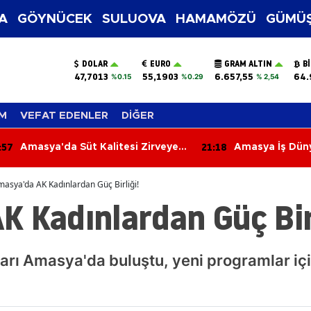
A
GÖYNÜCEK
SULUOVA
HAMAMÖZÜ
GÜMÜŞ
DOLAR
EURO
GRAM ALTIN
B
47,7013
55,1903
6.657,55
64.
%0.15
%0.29
% 2,54
M
VEFAT EDENLER
DİĞER
:57
21:18
Amasya'da Süt Kalitesi Zirveye
Amasya İş Düny
Çıktı!
asya'da AK Kadınlardan Güç Birliği!
 Kadınlardan Güç Birl
ları Amasya'da buluştu, yeni programlar içi