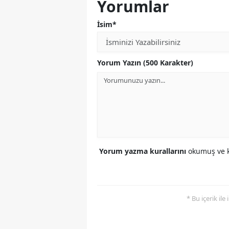
Yorumlar
İsim*
Yorum Yazın (500 Karakter)
Yorum yazma kurallarını
okumuş ve k
* Bu içerik ile