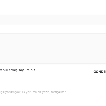
abul etmiş sayılırsınız
GÖNDE
 ilgili yorum yok, ilk yorumu siz yazın, tartışalım *