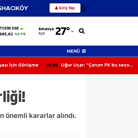
Giriş Yap
HACIKÖY
12
Adana
27
°
ITCOIN USD
Amasya
Adıyaman
Açık
985,61
%0.715
Afyonkarahisar
MENÜ
Ağrı
20:39
ası İçin Görüşme
Uğur Uçar: "Çorum FK bu sezon
Amasya
Süper Lig’e renk katacak"
Ankara
iği!
Antalya
Artvin
n önemli kararlar alındı.
Aydın
Balıkesir