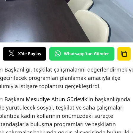
X'de Paylaş
Whatsapp'tan Gönder
rı Başkanlığı, teşkilat çalışmalarını değerlendirmek v
çirilecek programları planlamak amacıyla ilçe
lımıyla istişare toplantısı gerçekleştirdi.
arı Başkanı
Mesudiye Altun Gürlevik
'in başkanlığında
de yürütülecek sosyal, teşkilat ve saha çalışmaları
oplantıda kadın kollarının önümüzdeki süreçte
vatandaşlarla buluşma programları ve teşkilatın
 çalışmalar hakkında görüş alışverişinde bulunuldu