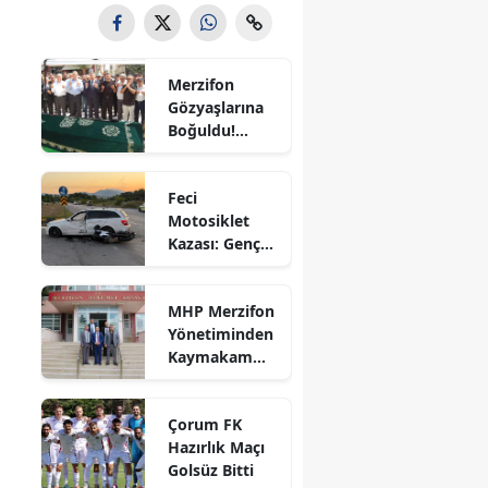
Bilecik
Bingöl
Merzifon
Gözyaşlarına
Bitlis
Boğuldu!
Sercan
Bolu
Nevcanoğlu
Feci
Son
Burdur
Motosiklet
Yolculuğuna
Kazası: Genç
Uğurlandı
Bursa
Sürücü
Hayatını
Çanakkale
MHP Merzifon
Kaybetti
Yönetiminden
Çankırı
Kaymakam
Ahmet
Çorum
Karaaslan'a
Çorum FK
Ziyaret
Denizli
Hazırlık Maçı
Golsüz Bitti
Diyarbakır