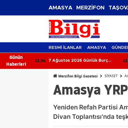
AMASYA
MERZİFON
TAŞOV
RESMİ İLANLAR
AMASYA
GÜNDE
Günün
11:34
11
ransfer Şov!
7 Ağustos 2026 Günlük Burç
Haberleri
Yorumları: Aşkta Sürprizler,
Parada Yeni Fırsatlar Kapıda!
SİYASET
A
Merzifon Bilgi Gazetesi
Amasya YRP 
Yeniden Refah Partisi Am
Divan Toplantısı'nda teşk