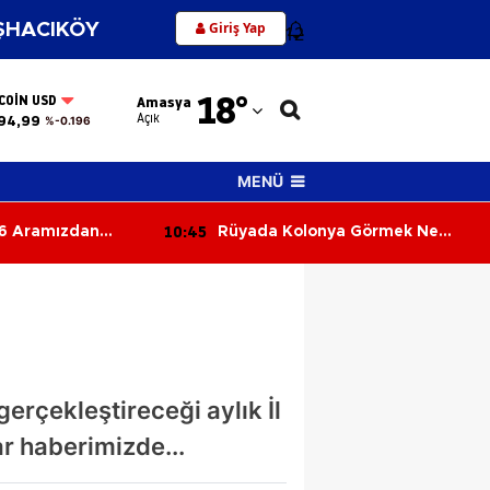
Giriş Yap
HACIKÖY
12
Adana
18
°
COIN USD
Amasya
Adıyaman
Açık
94,99
%-0.196
Afyonkarahisar
MENÜ
Ağrı
10:45
6 Aramızdan
Rüyada Kolonya Görmek Ne
Amasya
Anlama Gelir? Ferahlık ve Güzel
Haber Kapıda!
Ankara
Antalya
Artvin
erçekleştireceği aylık İl
Aydın
ar haberimizde...
Balıkesir