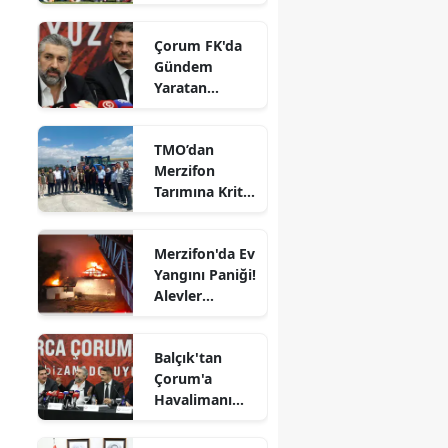
Edirne
Çorum FK'da
Elazığ
Gündem
Yaratan
Erzincan
Açıklamalar
Erzurum
TMO’dan
Merzifon
Eskişehir
Tarımına Kritik
Ziyaret!
Gaziantep
Merzifon'da Ev
Giresun
Yangını Paniği!
Alevler
Gümüşhane
Büyümeden
Kontrol Altına
Hakkari
Balçık'tan
Alındı
Çorum'a
Hatay
Havalimanı
Müjdesi:
Isparta
"Çalışmalara