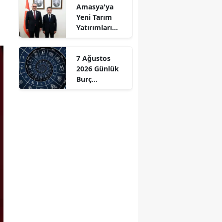
Amasya'ya
Başladık"
Mersin
Yeni Tarım
Yatırımları
İstanbul
Gündemde
İzmir
7 Ağustos
2026 Günlük
Kars
Burç
Yorumları:
Kastamonu
Aşkta
Sürprizler,
Kayseri
Parada Yeni
Fırsatlar
Kırklareli
Kapıda!
Kırşehir
Kocaeli
Konya
Kütahya