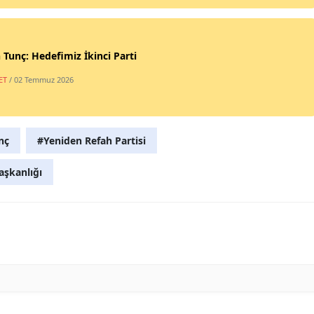
 Tunç: Hedefimiz İkinci Parti
ET
/ 02 Temmuz 2026
nç
#Yeniden Refah Partisi
aşkanlığı