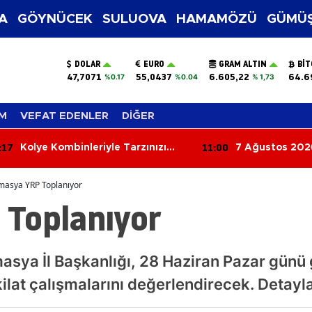
A
GÖYNÜCEK
SULUOVA
HAMAMÖZÜ
GÜMÜŞ
DOLAR
EURO
GRAM ALTIN
BIT
47,7071
55,0437
6.605,22
64.6
%0.17
%0.04
% 1,73
M
VEFAT EDENLER
DİĞER
:17
11:00
Kolye Kombinleriyle Tarzınızı
7 Ağustos 202
Yenileyin! 2026’nın En Şık Takı
Ayrılanlar
Trendleri
masya YRP Toplanıyor
Toplanıyor
asya İl Başkanlığı, 28 Haziran Pazar günü g
ilat çalışmalarını değerlendirecek. Detayl