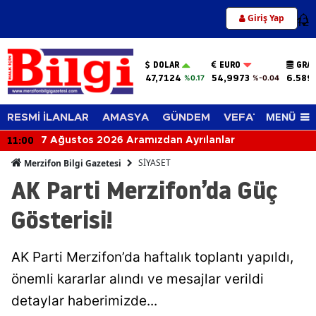
Giriş Yap
12
DOLAR
EURO
GRAM
47,7124
54,9973
6.589
%0.17
%-0.04
MENÜ
RESMİ İLANLAR
AMASYA
GÜNDEM
VEFAT EDENLER
11:00
7 Ağustos 2026 Aramızdan Ayrılanlar
SİYASET
Merzifon Bilgi Gazetesi
AK Parti Merzifon’da Güç
Gösterisi!
AK Parti Merzifon’da haftalık toplantı yapıldı,
önemli kararlar alındı ve mesajlar verildi
detaylar haberimizde...