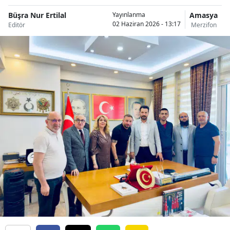
Büşra Nur Ertilal
Amasya
Yayınlanma
02 Haziran 2026 - 13:17
Editör
Merzifon