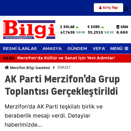
Giriş Yap
12
DOLAR
EURO
GRAM 
47,7436
55,2510
6.660,
%0.18
%0.32
MENÜ
RESMİ İLANLAR
AMASYA
GÜNDEM
VEFAT EDENLER
09:56
Merzifon’da Kültür ve Sanat İçin Yeni Adımlar!
SİYASET
Merzifon Bilgi Gazetesi
AK Parti Merzifon’da Grup
Toplantısı Gerçekleştirildi
Merzifon’da AK Parti teşkilatı birlik ve
beraberlik mesajı verdi. Detaylar
haberimizde…