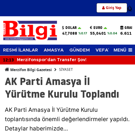
Giriş Yap
12
DOLAR
EURO
GRAM 
47,7088
55,0401
6.611,
%0.17
%0.04
MENÜ
RESMİ İLANLAR
AMASYA
GÜNDEM
VEFAT EDENLER
12:13
Merzifonspor'dan Transfer Şov!
SİYASET
Merzifon Bilgi Gazetesi
AK Parti Amasya İl
Yürütme Kurulu Toplandı
AK Parti Amasya İl Yürütme Kurulu
toplantısında önemli değerlendirmeler yapıldı.
Detaylar haberimizde…