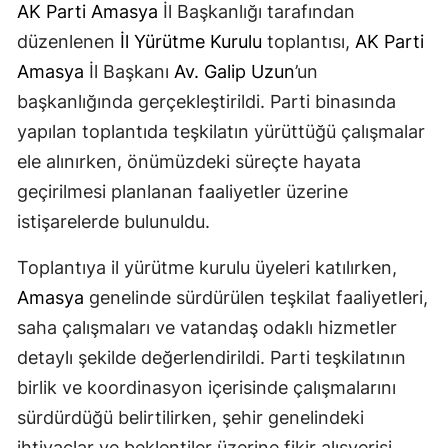
AK Parti
Amasya
İl Başkanlığı tarafından
düzenlenen
İl Yürütme Kurulu
toplantısı,
AK Parti
Amasya
İl Başkanı
Av. Galip Uzun
’un
başkanlığında gerçekleştirildi. Parti binasında
yapılan toplantıda teşkilatın yürüttüğü çalışmalar
ele alınırken, önümüzdeki süreçte hayata
geçirilmesi planlanan faaliyetler üzerine
istişarelerde bulunuldu.
Toplantıya il yürütme kurulu üyeleri katılırken,
Amasya
genelinde sürdürülen teşkilat faaliyetleri,
saha çalışmaları ve vatandaş odaklı hizmetler
detaylı şekilde değerlendirildi. Parti teşkilatının
birlik ve koordinasyon içerisinde çalışmalarını
sürdürdüğü belirtilirken, şehir genelindeki
ihtiyaçlar ve beklentiler üzerine fikir alışverişi