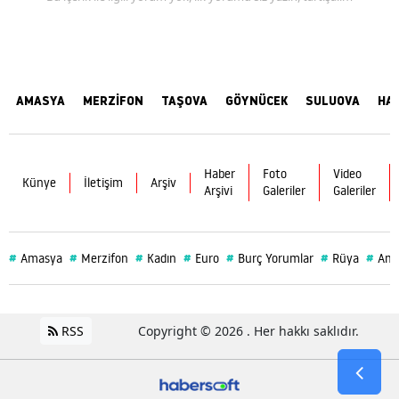
AMASYA
MERZİFON
TAŞOVA
GÖYNÜCEK
SULUOVA
HA
Haber
Foto
Video
Künye
İletişim
Arşiv
Arşivi
Galeriler
Galeriler
#
#
#
#
#
#
#
Amasya
Merzifon
Kadın
Euro
Burç Yorumlar
Rüya
Ama
RSS
Copyright © 2026 . Her hakkı saklıdır.