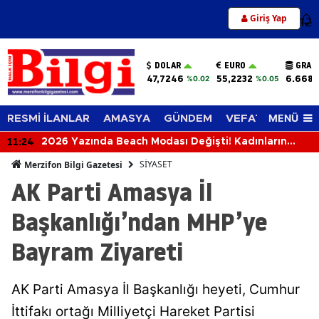
Giriş Yap
12
DOLAR
EURO
GRAM
47,7246
55,2232
6.668,
%0.02
%0.05
MENÜ
RESMİ İLANLAR
AMASYA
GÜNDEM
VEFAT EDENLER
11:24
2026 Yazında Beach Modası Değişti! Kadınların
Plajlarda Tercih Ettiği Trendler Belli Oldu
SİYASET
Merzifon Bilgi Gazetesi
AK Parti Amasya İl
Başkanlığı’ndan MHP’ye
Bayram Ziyareti
AK Parti Amasya İl Başkanlığı heyeti, Cumhur
İttifakı ortağı Milliyetçi Hareket Partisi