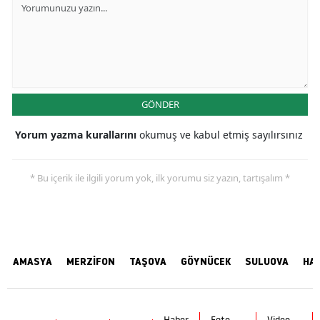
GÖNDER
Yorum yazma kurallarını
okumuş ve kabul etmiş sayılırsınız
* Bu içerik ile ilgili yorum yok, ilk yorumu siz yazın, tartışalım *
AMASYA
MERZİFON
TAŞOVA
GÖYNÜCEK
SULUOVA
HA