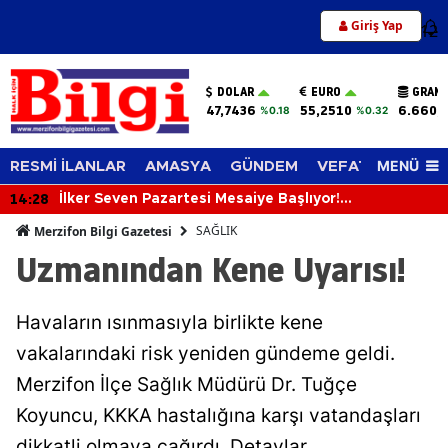
Giriş Yap
12
DOLAR
EURO
GRAM 
47,7436
55,2510
6.660,
%0.18
%0.32
MENÜ
RESMİ İLANLAR
AMASYA
GÜNDEM
VEFAT EDENLER
14:28
İlker Seven Pazartesi Mesaiye Başlıyor!
Merzifonspor’da Futbolcu Taraması Başlayacak
SAĞLIK
Merzifon Bilgi Gazetesi
Uzmanından Kene Uyarısı!
Havaların ısınmasıyla birlikte kene
vakalarındaki risk yeniden gündeme geldi.
Merzifon İlçe Sağlık Müdürü Dr. Tuğçe
Koyuncu, KKKA hastalığına karşı vatandaşları
dikkatli olmaya çağırdı. Detaylar