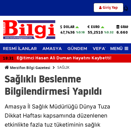
Giriş Yap
12
DOLAR
EURO
GRAM 
47,7436
55,2510
6.660,
%0.18
%0.32
MENÜ
RESMİ İLANLAR
AMASYA
GÜNDEM
VEFAT EDENLER
18:31
Eğitimci Hasan Ali Duman Hayatını Kaybetti!
SAĞLIK
Merzifon Bilgi Gazetesi
Sağlıklı Beslenme
Bilgilendirmesi Yapıldı
Amasya İl Sağlık Müdürlüğü Dünya Tuza
Dikkat Haftası kapsamında düzenlenen
etkinlikte fazla tuz tüketiminin sağlık