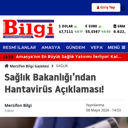
Giriş Yap
12
DOLAR
EURO
GRAM 
47,7111
55,0387
6.622,
%0.17
%0.03
MENÜ
RESMİ İLANLAR
AMASYA
GÜNDEM
VEFAT EDENLER
12:52
Amasya'nın En Büyük Sağlık Yatırımı İlerliyor! Kat
Planlaması Görüşüldü!
SAĞLIK
Merzifon Bilgi Gazetesi
Sağlık Bakanlığı’ndan
Hantavirüs Açıklaması!
Merzifon Bilgi
Yayınlanma
08 Mayıs 2026 - 14:53
Editör