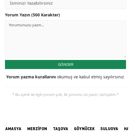
Yorum Yazın (500 Karakter)
GÖNDER
Yorum yazma kurallarını
okumuş ve kabul etmiş sayılırsınız
* Bu içerik ile ilgili yorum yok, ilk yorumu siz yazın, tartışalım *
AMASYA
MERZİFON
TAŞOVA
GÖYNÜCEK
SULUOVA
HA