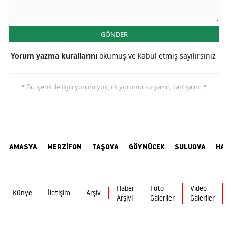
GÖNDER
Yorum yazma kurallarını
okumuş ve kabul etmiş sayılırsınız
* Bu içerik ile ilgili yorum yok, ilk yorumu siz yazın, tartışalım *
AMASYA
MERZİFON
TAŞOVA
GÖYNÜCEK
SULUOVA
HA
Haber
Foto
Video
Künye
İletişim
Arşiv
Arşivi
Galeriler
Galeriler