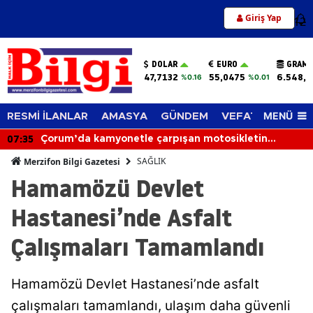
Giriş Yap
12
DOLAR
EURO
GRAM 
47,7132
55,0475
6.548,6
%0.16
%0.01
MENÜ
RESMİ İLANLAR
AMASYA
GÜNDEM
VEFAT EDENLER
07:35
Çorum’da kamyonetle çarpışan motosikletin
sürücüsü hayatını kaybetti
SAĞLIK
Merzifon Bilgi Gazetesi
Hamamözü Devlet
Hastanesi’nde Asfalt
Çalışmaları Tamamlandı
Hamamözü Devlet Hastanesi’nde asfalt
çalışmaları tamamlandı, ulaşım daha güvenli