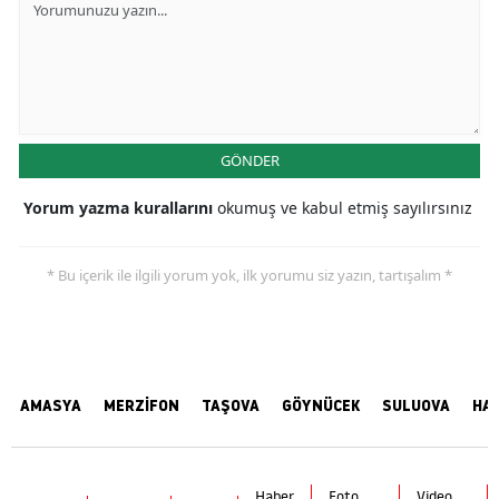
GÖNDER
Yorum yazma kurallarını
okumuş ve kabul etmiş sayılırsınız
* Bu içerik ile ilgili yorum yok, ilk yorumu siz yazın, tartışalım *
AMASYA
MERZİFON
TAŞOVA
GÖYNÜCEK
SULUOVA
HA
Haber
Foto
Video