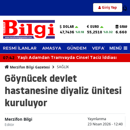
Giriş Yap
12
DOLAR
EURO
GRAM 
47,7436
55,2510
6.660,
%0.18
%0.32
MENÜ
RESMİ İLANLAR
AMASYA
GÜNDEM
VEFAT EDENLER
07:42
Yaşlı Adamdan Tramvayda Cinsel Taciz İddiası
SAĞLIK
Merzifon Bilgi Gazetesi
Göynücek devlet
hastanesine diyaliz ünitesi
kuruluyor
Merzifon Bilgi
Yayınlanma
23 Nisan 2026 - 12:40
Editör