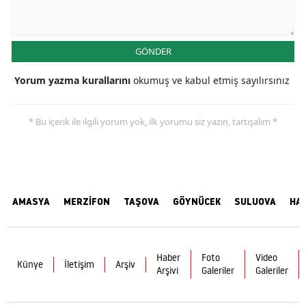
GÖNDER
Yorum yazma kurallarını
okumuş ve kabul etmiş sayılırsınız
* Bu içerik ile ilgili yorum yok, ilk yorumu siz yazın, tartışalım *
AMASYA
MERZİFON
TAŞOVA
GÖYNÜCEK
SULUOVA
HA
Haber
Foto
Video
Künye
İletişim
Arşiv
Arşivi
Galeriler
Galeriler