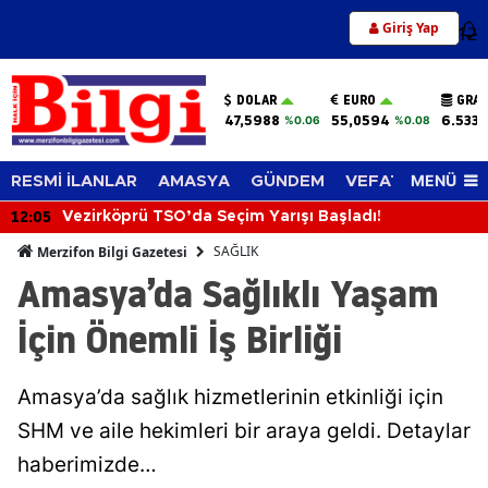
Giriş Yap
12
DOLAR
EURO
GRAM
47,5988
55,0594
6.533,
%0.06
%0.08
MENÜ
RESMİ İLANLAR
AMASYA
GÜNDEM
VEFAT EDENLER
12:05
Vezirköprü TSO’da Seçim Yarışı Başladı!
SAĞLIK
Merzifon Bilgi Gazetesi
Amasya’da Sağlıklı Yaşam
İçin Önemli İş Birliği
Amasya’da sağlık hizmetlerinin etkinliği için
SHM ve aile hekimleri bir araya geldi. Detaylar
haberimizde…