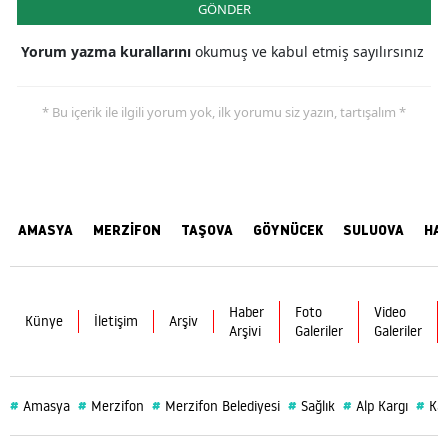
GÖNDER
Yorum yazma kurallarını
okumuş ve kabul etmiş sayılırsınız
* Bu içerik ile ilgili yorum yok, ilk yorumu siz yazın, tartışalım *
AMASYA
MERZİFON
TAŞOVA
GÖYNÜCEK
SULUOVA
HA
Haber
Foto
Video
Künye
İletişim
Arşiv
Arşivi
Galeriler
Galeriler
#
#
#
#
#
#
Amasya
Merzifon
Merzifon Belediyesi
Sağlık
Alp Kargı
Ka