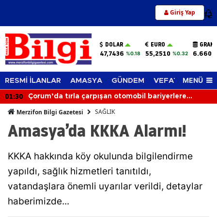
Giriş Yap
12
DOLAR
EURO
GRAM 
47,7436
55,2510
6.660,
%0.18
%0.32
MENÜ
RESMİ İLANLAR
AMASYA
GÜNDEM
VEFAT EDENLER
01:30
Çorum’da tırla çarpışan otomobil bariyerlere
saplandı: 1 yaralı
SAĞLIK
Merzifon Bilgi Gazetesi
Amasya’da KKKA Alarmı!
KKKA hakkında köy okulunda bilgilendirme
yapıldı, sağlık hizmetleri tanıtıldı,
vatandaşlara önemli uyarılar verildi, detaylar
haberimizde...