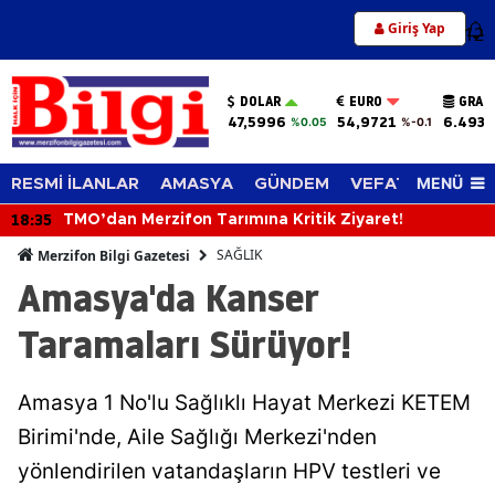
Giriş Yap
12
DOLAR
EURO
GRAM
47,5996
54,9721
6.493,
%0.05
%-0.1
MENÜ
RESMİ İLANLAR
AMASYA
GÜNDEM
VEFAT EDENLER
18:35
TMO’dan Merzifon Tarımına Kritik Ziyaret!
SAĞLIK
Merzifon Bilgi Gazetesi
Amasya'da Kanser
Taramaları Sürüyor!
Amasya 1 No'lu Sağlıklı Hayat Merkezi KETEM
Birimi'nde, Aile Sağlığı Merkezi'nden
yönlendirilen vatandaşların HPV testleri ve