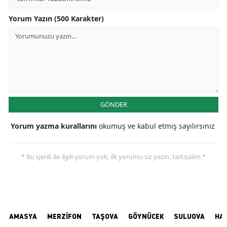
Yorum Yazın (500 Karakter)
GÖNDER
Yorum yazma kurallarını
okumuş ve kabul etmiş sayılırsınız
* Bu içerik ile ilgili yorum yok, ilk yorumu siz yazın, tartışalım *
AMASYA
MERZİFON
TAŞOVA
GÖYNÜCEK
SULUOVA
HA