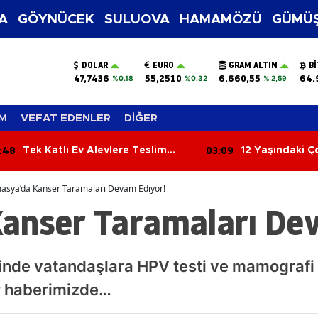
A
GÖYNÜCEK
SULUOVA
HAMAMÖZÜ
GÜMÜŞ
DOLAR
EURO
GRAM ALTIN
B
47,7436
55,2510
6.660,55
64.
%0.18
%0.32
% 2,59
M
VEFAT EDENLER
DİĞER
:48
03:09
Tek Katlı Ev Alevlere Teslim
12 Yaşındaki Ç
Oldu
Yenik Düştü
asya’da Kanser Taramaları Devam Ediyor!
anser Taramaları Dev
de vatandaşlara HPV testi ve mamografi 
ar haberimizde…