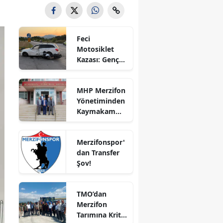
Bilecik
Bingöl
Feci
Motosiklet
Bitlis
Kazası: Genç
Sürücü
Bolu
Hayatını
MHP Merzifon
Kaybetti
Burdur
Yönetiminden
Kaymakam
Bursa
Ahmet
Karaaslan'a
Çanakkale
Merzifonspor'
Ziyaret
dan Transfer
Çankırı
Şov!
Çorum
TMO’dan
Denizli
Merzifon
Tarımına Kritik
Diyarbakır