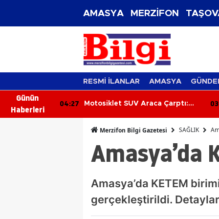
AMASYA
MERZİFON
TAŞOV
RESMİ İLANLAR
AMASYA
GÜNDE
Günün
04:27
03
kla Attı: 2'si
Motosiklet SUV Araca Çarptı:
Haberleri
Sürücü Yaralandı
SAĞLIK
Am
Merzifon Bilgi Gazetesi
Amasya’da K
Amasya’da KETEM birimin
gerçekleştirildi. Detayl