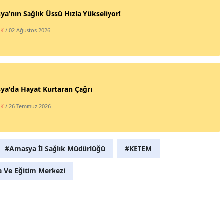
a’nın Sağlık Üssü Hızla Yükseliyor!
IK
/ 02 Ağustos 2026
ya'da Hayat Kurtaran Çağrı
IK
/ 26 Temmuz 2026
#Amasya İl Sağlık Müdürlüğü
#KETEM
 Ve Eğitim Merkezi