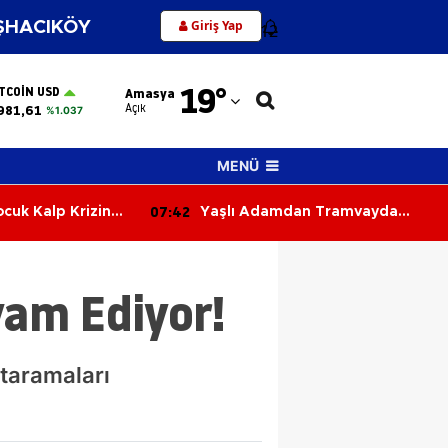
Giriş Yap
HACIKÖY
12
Adana
19
°
ITCOIN USD
Amasya
Adıyaman
Açık
981,61
%1.037
Afyonkarahisar
MENÜ
Ağrı
07:42
ocuk Kalp Krizine
Yaşlı Adamdan Tramvayda
Amasya
Cinsel Taciz İddiası
Ankara
am Ediyor!
Antalya
Artvin
taramaları
Aydın
Balıkesir