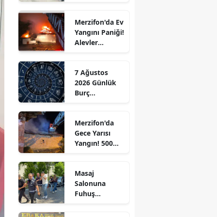
Ziyaret!
Edirne
Merzifon'da Ev
Elazığ
Yangını Paniği!
Alevler
Erzincan
Büyümeden
Kontrol Altına
Erzurum
7 Ağustos
Alındı
2026 Günlük
Eskişehir
Burç
Yorumları:
Gaziantep
Aşkta
Merzifon'da
Sürprizler,
Giresun
Gece Yarısı
Parada Yeni
Yangın! 500
Fırsatlar
Gümüşhane
Saman Balyası
Kapıda!
Kül Oldu
Hakkari
Masaj
Salonuna
Hatay
Fuhuş
Operasyonu: 3
Isparta
Şüpheli