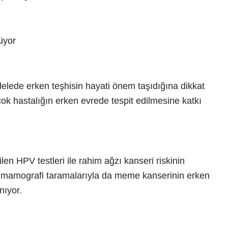
üyor
adelede erken teşhisin hayati önem taşıdığına dikkat
çok hastalığın erken evrede tespit edilmesine katkı
en HPV testleri ile rahim ağzı kanseri riskinin
, mamografi taramalarıyla da meme kanserinin erken
nıyor.