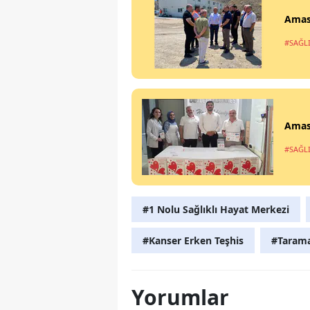
Amasy
#SAĞL
Amas
#SAĞL
#1 Nolu Sağlıklı Hayat Merkezi
#Kanser Erken Teşhis
#Tarama
Yorumlar