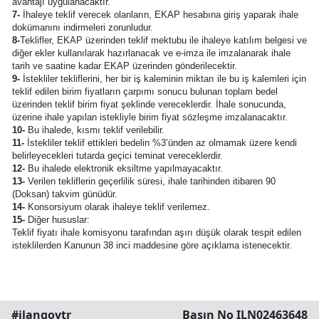
avantajı uygulanacaktır.
7-
İhaleye teklif verecek olanların, EKAP hesabına giriş yaparak ihale
dokümanını indirmeleri zorunludur.
8-
Teklifler, EKAP üzerinden teklif mektubu ile ihaleye katılım belgesi ve
diğer ekler kullanılarak hazırlanacak ve e-imza ile imzalanarak ihale
tarih ve saatine kadar EKAP üzerinden gönderilecektir.
9-
İstekliler tekliflerini, her bir iş kaleminin miktarı ile bu iş kalemleri için
teklif edilen birim fiyatların çarpımı sonucu bulunan toplam bedel
üzerinden teklif birim fiyat şeklinde vereceklerdir. İhale sonucunda,
üzerine ihale yapılan istekliyle birim fiyat sözleşme imzalanacaktır.
10-
Bu ihalede, kısmı teklif verilebilir.
11-
İstekliler teklif ettikleri bedelin %3’ünden az olmamak üzere kendi
belirleyecekleri tutarda geçici teminat vereceklerdir.
12-
Bu ihalede elektronik eksiltme yapılmayacaktır.
13-
Verilen tekliflerin geçerlilik süresi, ihale tarihinden itibaren 90
(Doksan) takvim günüdür.
14-
Konsorsiyum olarak ihaleye teklif verilemez.
15-
Diğer hususlar:
Teklif fiyatı ihale komisyonu tarafından aşırı düşük olarak tespit edilen
isteklilerden Kanunun 38 inci maddesine göre açıklama istenecektir.
#ilangovtr
Basın No ILN02463648