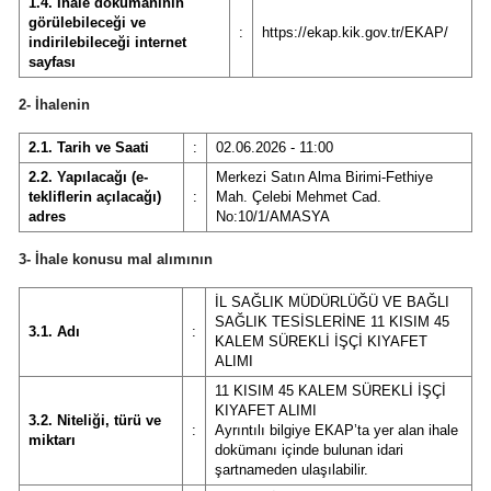
1.4. İhale dokümanının
görülebileceği ve
:
https://ekap.kik.gov.tr/EKAP/
indirilebileceği internet
sayfası
2- İhalenin
2.1. Tarih ve Saati
:
02.06.2026 - 11:00
2.2. Yapılacağı (e-
Merkezi Satın Alma Birimi-Fethiye
tekliflerin açılacağı)
:
Mah. Çelebi Mehmet Cad.
adres
No:10/1/AMASYA
3- İhale konusu mal alımının
İL SAĞLIK MÜDÜRLÜĞÜ VE BAĞLI
SAĞLIK TESİSLERİNE 11 KISIM 45
3.1. Adı
:
KALEM SÜREKLİ İŞÇİ KIYAFET
ALIMI
11 KISIM 45 KALEM SÜREKLİ İŞÇİ
KIYAFET ALIMI
3.2. Niteliği, türü ve
:
Ayrıntılı bilgiye EKAP’ta yer alan ihale
miktarı
dokümanı içinde bulunan idari
şartnameden ulaşılabilir.