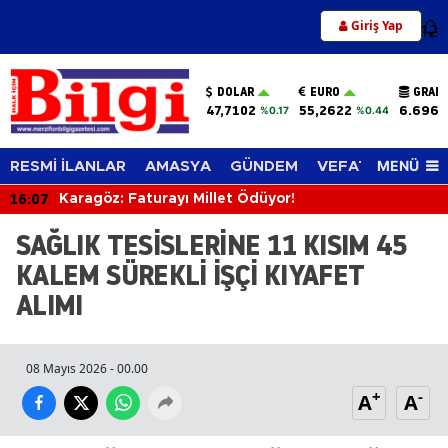
Giriş Yap
12
DOLAR
EURO
GRAM 
47,7102
55,2622
6.696,
%0.17
%0.44
MENÜ
RESMİ İLANLAR
AMASYA
GÜNDEM
VEFAT EDENLER
16:07
Karagöz: Faturayı Millet Ödüyor!
SAĞLIK TESİSLERİNE 11 KISIM 45
KALEM SÜREKLİ İŞÇİ KIYAFET
ALIMI
08 Mayıs 2026 - 00.00
+
-
A
A