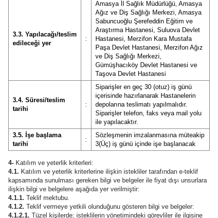
Amasya İl Sağlık Müdürlüğü, Amasya
Ağız ve Diş Sağlığı Merkezi, Amasya
Sabuncuoğlu Şerefeddin Eğitim ve
Araştırma Hastanesi, Suluova Devlet
3.3. Yapılacağı/teslim
:
Hastanesi, Merzifon Kara Mustafa
edileceği yer
Paşa Devlet Hastanesi, Merzifon Ağız
ve Diş Sağlığı Merkezi,
Gümüşhacıköy Devlet Hastanesi ve
Taşova Devlet Hastanesi
Siparişler en geç 30 (otuz) iş günü
içerisinde hazırlanarak Hastanelerin
3.4. Süresi/teslim
:
depolarına teslimatı yapılmalıdır.
tarihi
Siparişler telefon, faks veya mail yolu
ile yapılacaktır.
3.5. İşe başlama
Sözleşmenin imzalanmasına müteakip
:
tarihi
3(Üç) iş günü içinde işe başlanacak
4-
Katılım ve yeterlik kriterleri:
4.1.
Katılım ve yeterlik kriterlerine ilişkin istekliler tarafından e-teklif
kapsamında sunulması gereken bilgi ve belgeler ile fiyat dışı unsurlara
ilişkin bilgi ve belgelere aşağıda yer verilmiştir:
4.1.1.
Teklif mektubu.
4.1.2.
Teklif vermeye yetkili olunduğunu gösteren bilgi ve belgeler:
4.1.2.1.
Tüzel kişilerde; isteklilerin yönetimindeki görevliler ile ilgisine