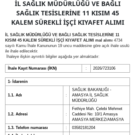
İL SAĞLIK MÜDÜRLÜĞÜ VE BAĞLI
SAĞLIK TESİSLERİNE 11 KISIM 45
KALEM SÜREKLİ İŞÇİ KIYAFET ALIMI
İL SAĞLIK MÜDÜRLÜĞÜ VE BAĞLI SAĞLIK TESİSLERİNE 11
KISIM 45 KALEM SÜREKLİ İŞÇİ KIYAFET ALIMI mal alımı
4734
sayılı Kamu İhale Kanununun 19 uncu maddesine göre açık ihale usulü
ile ihale edilecektir.
İhaleye ilişkin ayrıntılı bilgiler aşağıda yer almaktadır:
İhale Kayıt Numarası (İKN)
:
2026/723106
1- İdarenin
SAĞLIK BAKANLIĞI -
1.1. Adı
:
AMASYA İL SAĞLIK
MÜDÜRLÜĞÜ
Fethiye Mah. Çelebi Mehmet
1.2. Adresi
:
Caddesi No: 10/1 Amasya
AMASYA MERKEZ/AMASYA
1.3. Telefon numarası
:
03582181204