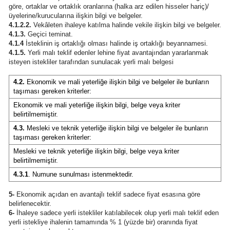
göre, ortaklar ve ortaklık oranlarına (halka arz edilen hisseler hariç)/
üyelerine/kurucularına ilişkin bilgi ve belgeler.
4.1.2.2.
Vekâleten ihaleye katılma halinde vekile ilişkin bilgi ve belgeler.
4.1.3.
Geçici teminat.
4.1.4
İsteklinin iş ortaklığı olması halinde iş ortaklığı beyannamesi.
4.1.5.
Yerli malı teklif edenler lehine fiyat avantajından yararlanmak
isteyen istekliler tarafından sunulacak yerli malı belgesi
4.2.
Ekonomik ve mali yeterliğe ilişkin bilgi ve belgeler ile bunların
taşıması gereken kriterler:
Ekonomik ve mali yeterliğe ilişkin bilgi, belge veya kriter
belirtilmemiştir.
4.3.
Mesleki ve teknik yeterliğe ilişkin bilgi ve belgeler ile bunların
taşıması gereken kriterler:
Mesleki ve teknik yeterliğe ilişkin bilgi, belge veya kriter
belirtilmemiştir.
4.3.1
. Numune sunulması istenmektedir.
5-
Ekonomik açıdan en avantajlı teklif sadece fiyat esasına göre
belirlenecektir.
6-
İhaleye sadece yerli istekliler katılabilecek olup yerli malı teklif eden
yerli istekliye ihalenin tamamında % 1 (yüzde bir) oranında fiyat