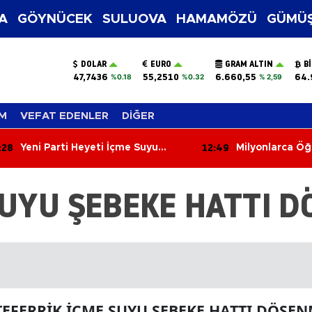
A
GÖYNÜCEK
SULUOVA
HAMAMÖZÜ
GÜMÜŞ
DOLAR
EURO
GRAM ALTIN
B
47,7436
55,2510
6.660,55
64.
%0.18
%0.32
% 2,59
M
VEFAT EDENLER
DİĞER
:28
12:49
Yeni Parti Heyeti İçme Suyu
Milyonlarca Öğ
Projesini İnceledi!
Af Çıktı!
UYU ŞEBEKE HATTI D
EFERRİK İÇME SUYU ŞEBEKE HATTI DÖŞEN