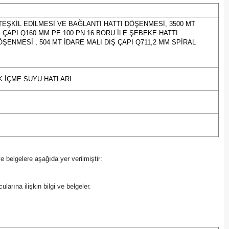
Edirne
TEŞKİL EDİLMESİ VE BAĞLANTI HATTI DÖŞENMESİ, 3500 MT
Elazığ
Ş ÇAPI Q160 MM PE 100 PN 16 BORU İLE ŞEBEKE HATTI
ŞENMESİ , 504 MT İDARE MALI DIŞ ÇAPI Q711,2 MM SPİRAL
Erzincan
Erzurum
 İÇME SUYU HATLARI
Eskişehir
Gaziantep
Giresun
Gümüşhane
 ve belgelere aşağıda yer verilmiştir:
Hakkari
ularına ilişkin bilgi ve belgeler.
Hatay
Isparta