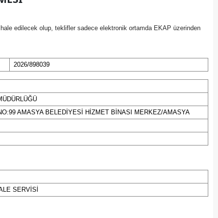
Bilecik
hale edilecek olup, teklifler sadece elektronik ortamda EKAP üzerinden
Bingöl
Bitlis
2026/898039
Bolu
Burdur
 MÜDÜRLÜĞÜ
Bursa
NO:99 AMASYA BELEDİYESİ HİZMET BİNASI MERKEZ/AMASYA
Çanakkale
Çankırı
Çorum
Denizli
ALE SERVİSİ
Diyarbakır