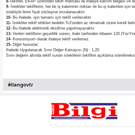
8-
Teklifler, EKAP üzerinden teklif mektubu ile ihaleye katılım belgesi ve d
9-
İstekliler tekliflerini, her bir iş kaleminin miktarı ile bu iş kalemleri iç
istekliyle birim fiyat sözleşme imzalanacaktır.
10-
Bu ihalede, işin tamamı için teklif verilecektir.
11-
İstekliler teklif ettikleri bedelin %3’ünden az olmamak üzere kendi belir
12-
Bu ihalede elektronik eksiltme yapılmayacaktır.
13-
Verilen tekliflerin geçerlilik süresi, ihale tarihinden itibaren 120 (YüzY
14-
Konsorsiyum olarak ihaleye teklif verilemez.
15-
Diğer hususlar:
İhalede Uygulanacak Sınır Değer Katsayısı (N) : 1,20
Sınır değerin altında teklif sunan isteklilerin teklifleri açıklama istenilmeks
#ilangovtr