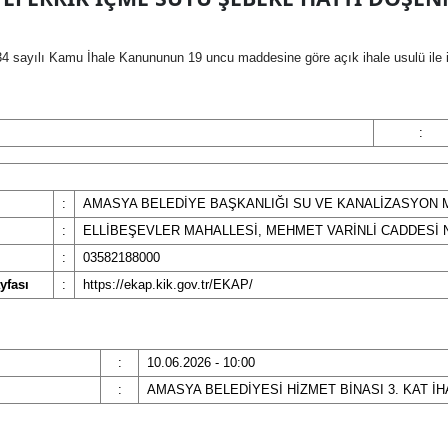
4 sayılı Kamu İhale Kanununun 19 uncu maddesine göre açık ihale usulü ile i
:
:
AMASYA BELEDİYE BAŞKANLIĞI SU VE KANALİZASYON
:
ELLİBEŞEVLER MAHALLESİ, MEHMET VARİNLİ CADDESİ 
:
03582188000
yfası
:
https://ekap.kik.gov.tr/EKAP/
:
10.06.2026 - 10:00
:
AMASYA BELEDİYESİ HİZMET BİNASI 3. KAT İH