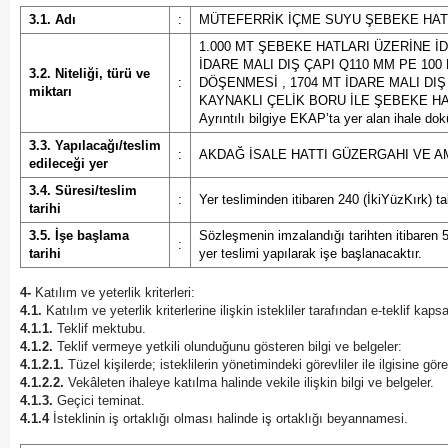
3.1. Adı
:
MÜTEFERRİK İÇME SUYU ŞEBEKE HAT
1.000 MT ŞEBEKE HATLARI ÜZERİNE İ
İDARE MALI DIŞ ÇAPI Q110 MM PE 100
3.2. Niteliği, türü ve
:
DÖŞENMESİ , 1704 MT İDARE MALI DIŞ
miktarı
KAYNAKLI ÇELİK BORU İLE ŞEBEKE H
Ayrıntılı bilgiye EKAP’ta yer alan ihale dok
3.3. Yapılacağı/teslim
:
AKDAĞ İSALE HATTI GÜZERGAHI VE 
edileceği yer
3.4. Süresi/teslim
:
Yer tesliminden itibaren 240 (İkiYüzKırk) t
tarihi
3.5. İşe başlama
Sözleşmenin imzalandığı tarihten itibaren 
:
tarihi
yer teslimi yapılarak işe başlanacaktır.
4-
Katılım ve yeterlik kriterleri:
4.1.
Katılım ve yeterlik kriterlerine ilişkin istekliler tarafından e-teklif ka
4.1.1.
Teklif mektubu.
4.1.2.
Teklif vermeye yetkili olunduğunu gösteren bilgi ve belgeler:
4.1.2.1.
Tüzel kişilerde; isteklilerin yönetimindeki görevliler ile ilgisine gör
4.1.2.2.
Vekâleten ihaleye katılma halinde vekile ilişkin bilgi ve belgeler.
4.1.3.
Geçici teminat.
4.1.4
İsteklinin iş ortaklığı olması halinde iş ortaklığı beyannamesi.