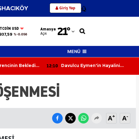
Giriş Yap
HACIKÖY
12
Adana
21
°
ITCOIN USD
Amasya
Adıyaman
Açık
937,59
%-0.056
Afyonkarahisar
MENÜ
Ağrı
12:10
rencinin Beklediği
Davulcu Eymen’in Hayalini
Amasya
Gerçekleştirdi!
Ankara
ÖŞENMESİ
Antalya
Artvin
+
-
A
A
Aydın
Balıkesir
MESİ