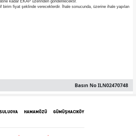
saatine kadar EKAP üzerinden gönderilecektir.
klif birim fiyat şeklinde vereceklerdir. İhale sonucunda, üzerine ihale yapılan
Malatya
Manisa
Kahramanmaraş
Mardin
Muğla
Muş
Nevşehir
Basın No ILN02470748
Niğde
Ordu
SULUOVA
HAMAMÖZÜ
GÜMÜŞHACIKÖY
Rize
Sakarya