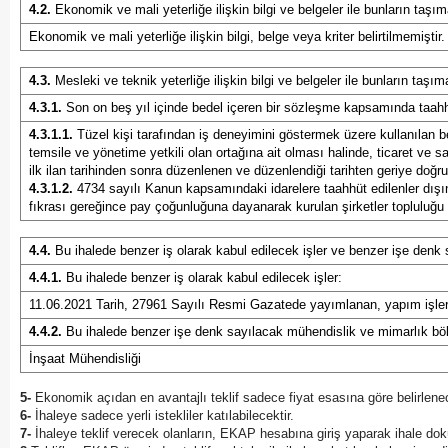
4.2.
Ekonomik ve mali yeterliğe ilişkin bilgi ve belgeler ile bunların taşım
Ekonomik ve mali yeterliğe ilişkin bilgi, belge veya kriter belirtilmemiştir.
4.3.
Mesleki ve teknik yeterliğe ilişkin bilgi ve belgeler ile bunların taşım
4.3.1.
Son on beş yıl içinde bedel içeren bir sözleşme kapsamında taahhüt
4.3.1.1.
Tüzel kişi tarafından iş deneyimini göstermek üzere kullanılan be
temsile ve yönetime yetkili olan ortağına ait olması halinde, ticaret ve
ilk ilan tarihinden sonra düzenlenen ve düzenlendiği tarihten geriye doğr
4.3.1.2.
4734 sayılı Kanun kapsamındaki idarelere taahhüt edilenler dışın
fıkrası gereğince pay çoğunluğuna dayanarak kurulan şirketler topluluğu il
4.4.
Bu ihalede benzer iş olarak kabul edilecek işler ve benzer işe denk
4.4.1.
Bu ihalede benzer iş olarak kabul edilecek işler:
11.06.2021 Tarih, 27961 Sayılı Resmi Gazatede yayımlanan, yapım işlerind
4.4.2.
Bu ihalede benzer işe denk sayılacak mühendislik ve mimarlık böl
İnşaat Mühendisliği
5-
Ekonomik açıdan en avantajlı teklif sadece fiyat esasına göre belirlenec
6-
İhaleye sadece yerli istekliler katılabilecektir.
7-
İhaleye teklif verecek olanların, EKAP hesabına giriş yaparak ihale dok