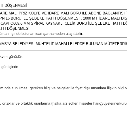
TI DÖŞENMESİ
DARE MALI PRİZ KOLYE VE İDARE MALI BORU İLE ABONE BAĞLANTISI 
 PN 16 BORU İLE ŞEBEKE HATTI DÖŞENMESİ , 1000 MT İDARE MALI DI
 ÇAPI Q609,6 MM SPİRAL KAYNAKLI ÇELİK BORU İLE ŞEBEKE HATTI DÖ
ATTI DÖŞENMESİ,
ümanı içinde bulunan idari şartnameden ulaşılabilir.
AMASYA BELEDİYESİ MUHTELİF MAHALLELERDE BULUNAN MÜTEFERRİK
akvim günüdür.
5 gün içinde
psamında sunulması gereken bilgi ve belgeler ile fiyat dışı unsurlara ilişkin bilgi
e, ortaklar ve ortaklık oranlarına (halka arz edilen hisseler hariç)/üyelerine/kuruc