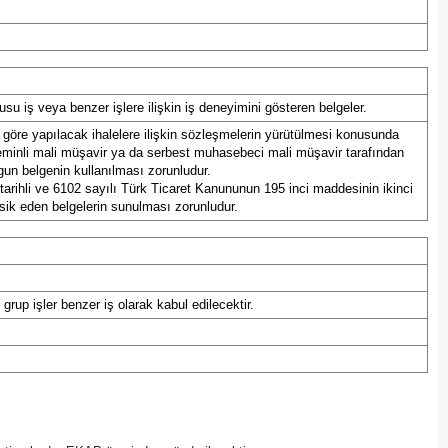
Mersin
İstanbul
 iş veya benzer işlere ilişkin iş deneyimini gösteren belgeler.
İzmir
a göre yapılacak ihalelere ilişkin sözleşmelerin yürütülmesi konusunda
Kars
a yeminli mali müşavir ya da serbest muhasebeci mali müşavir tarafından
ygun belgenin kullanılması zorunludur.
 tarihli ve 6102 sayılı Türk Ticaret Kanununun 195 inci maddesinin ikinci
Kastamonu
evsik eden belgelerin sunulması zorunludur.
Kayseri
Kırklareli
rup işler benzer iş olarak kabul edilecektir.
Kırşehir
Kocaeli
Konya
Kütahya