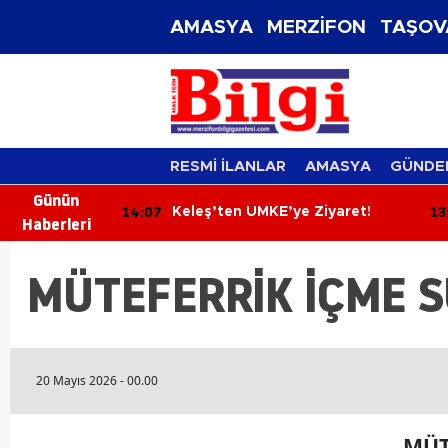
AMASYA
MERZİFON
TAŞOV
RESMİ İLANLAR
AMASYA
GÜNDE
Günün
14:07
13
ı Dikkat! YKS
Keleş’ten UMKE’ye Ziyaret!
Haberleri
ın Son Gün
MÜTEFERRİK İÇME S
20 Mayıs 2026 - 00.00
MÜT