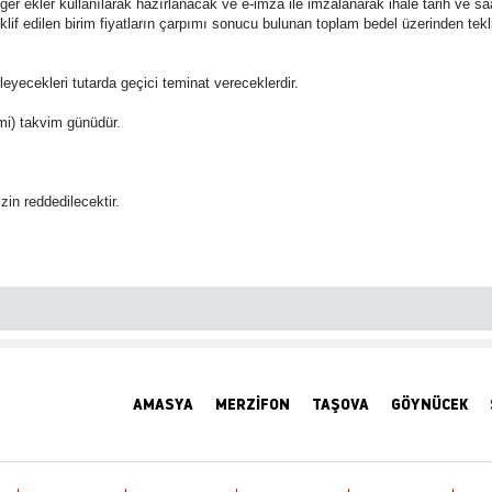
iğer ekler kullanılarak hazırlanacak ve e-imza ile imzalanarak ihale tarih ve 
in teklif edilen birim fiyatların çarpımı sonucu bulunan toplam bedel üzerinden te
leyecekleri tutarda geçici teminat vereceklerdir.
irmi) takvim günüdür.
izin reddedilecektir.
AMASYA
MERZİFON
TAŞOVA
GÖYNÜCEK