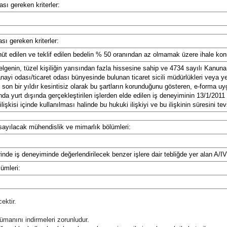
ası gereken kriterler:
ası gereken kriterler:
 edilen ve teklif edilen bedelin % 50 oranından az olmamak üzere ihale konusu
lgenin, tüzel kişiliğin yarısından fazla hissesine sahip ve 4734 sayılı Kanun
 sanayi odası/ticaret odası bünyesinde bulunan ticaret sicili müdürlükleri vey
u son bir yıldır kesintisiz olarak bu şartların korunduğunu gösteren, e-forma u
da yurt dışında gerçekleştirilen işlerden elde edilen iş deneyiminin 13/1/2011
işkisi içinde kullanılması halinde bu hukuki ilişkiyi ve bu ilişkinin süresini t
 sayılacak mühendislik ve mimarlık bölümleri:
e iş deneyiminde değerlendirilecek benzer işlere dair tebliğde yer alan A/IV g
ümleri:
ektir.
ümanını indirmeleri zorunludur.