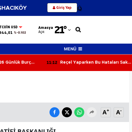
Giriş Yap
HACIKÖY
12
Adana
21
°
ITCOIN USD
Amasya
Adıyaman
Açık
944,01
%-0.102
Afyonkarahisar
MENÜ
Ağrı
11:12
6 Günlük Burç
Reçel Yaparken Bu Hataları Sakın
Amasya
ün Gökyüzü Kimi
Yapmayın! Kıvamı ve Lezzeti
ayla Sınayacak?
Tutturmanın Püf Noktaları
Ankara
Antalya
Artvin
+
-
A
A
Aydın
Balıkesir
ATİFİ BAŞKANLIĞI