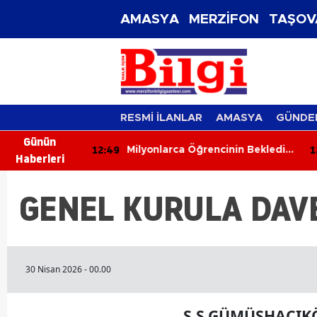
AMASYA
MERZİFON
TAŞOV
RESMİ İLANLAR
AMASYA
GÜNDE
Günün
12:49
12
İçme Suyu
Milyonlarca Öğrencinin Beklediği
Haberleri
Af Çıktı!
GENEL KURULA DAV
30 Nisan 2026 - 00.00
S.S.GÜMÜŞHACIKÖ