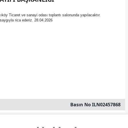
Bilecik
y Ticaret ve sanayi odası toplantı salonunda yapılacaktır.
Bingöl
saygıyla rica ederiz. 28.04.2026
Bitlis
Bolu
Burdur
Bursa
Çanakkale
Çankırı
Çorum
Basın No ILN02457868
Denizli
Diyarbakır