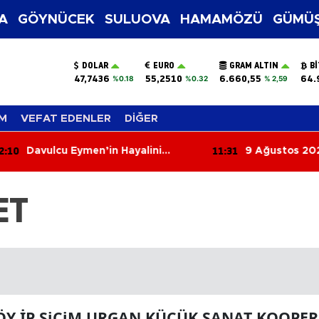
A
GÖYNÜCEK
SULUOVA
HAMAMÖZÜ
GÜMÜŞ
DOLAR
EURO
GRAM ALTIN
B
47,7436
55,2510
6.660,55
64.
%0.18
%0.32
% 2,59
M
VEFAT EDENLER
DİĞER
:10
11:31
Davulcu Eymen’in Hayalini
9 Ağustos 202
Gerçekleştirdi!
Yorumları: Bug
Aşkla, Kimi Par
ET
Y İP SiCiM URGAN KÜÇÜK SANAT KOOPER