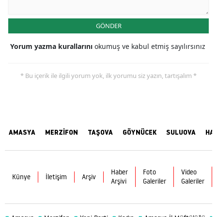
GÖNDER
Yorum yazma kurallarını
okumuş ve kabul etmiş sayılırsınız
* Bu içerik ile ilgili yorum yok, ilk yorumu siz yazın, tartışalım *
AMASYA
MERZİFON
TAŞOVA
GÖYNÜCEK
SULUOVA
HA
Haber
Foto
Video
Künye
İletişim
Arşiv
Arşivi
Galeriler
Galeriler