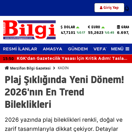
Giriş Yap
12
DOLAR
EURO
GRAM 
47,7101
55,2623
6.697,0
%0.17
%0.45
MENÜ
RESMİ İLANLAR
AMASYA
GÜNDEM
VEFAT EDENLER
15:50
KGK'dan Gazetecilik Yasası İçin Kritik Adım! Taslak
Bakan Akın Gürlek'e Sunuldu
KADIN
Merzifon Bilgi Gazetesi
Plaj Şıklığında Yeni Dönem!
2026'nın En Trend
Bileklikleri
2026 yazında plaj bileklikleri renkli, doğal ve
zarif tasarımlarıyla dikkat çekiyor. Detaylar