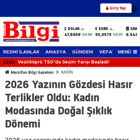
Giriş Yap
12
DOLAR
EURO
GRAM
47,6009
55,0575
6.543,
%0.06
%0.07
MENÜ
RESMİ İLANLAR
AMASYA
GÜNDEM
VEFAT EDENLER
12:05
Vezirköprü TSO’da Seçim Yarışı Başladı!
KADIN
Merzifon Bilgi Gazetesi
2026 Yazının Gözdesi Hasır
Terlikler Oldu: Kadın
Modasında Doğal Şıklık
Dönemi