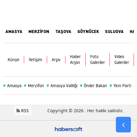
AMASYA
MERZİFON
TAŞOVA
GÖYNÜCEK
SULUOVA
HA
Haber
Foto
Video
Künye
İletişim
Arşiv
Arşivi
Galeriler
Galeriler
#
#
#
#
#
#
Amasya
Merzifon
Amasya Valiliği
Önder Bakan
Yeni Parti
RSS
Copyright © 2026 . Her hakkı saklıdır.