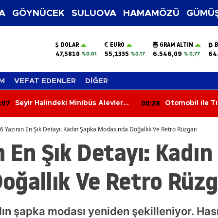
A
GÖYNÜCEK
SULUOVA
HAMAMÖZÜ
GÜMÜŞ
DOLAR
EURO
GRAM ALTIN
B
47,5810
55,1335
6.546,09
64
%0.01
%0.17
% 0,77
M
VEFAT EDENLER
DİĞER
:07
00:28
Seyir Halindeki Minibüs Alevlere
Otomobil ile Tır
Teslim Oldu
Yaralandı
6 Yazının En Şık Detayı: Kadın Şapka Modasında Doğallık Ve Retro Rüzgarı
 En Şık Detayı: Kadın
oğallık Ve Retro Rüzg
n şapka modası yeniden şekilleniyor. Hası