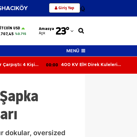
Giriş Yap
HACIKÖY
12
Adana
23
°
ITCOIN USD
Amasya
Adıyaman
Açık
.707,45
%0.715
Afyonkarahisar
MENÜ
Ağrı
00:00
 Çarpıştı: 4 Kişi
400 KV EİH Direk Kuleleri
Amasya
Boyama İşi
Ankara
 Şapka
Antalya
Artvin
arı
Aydın
Balıkesir
r dokular, oversized