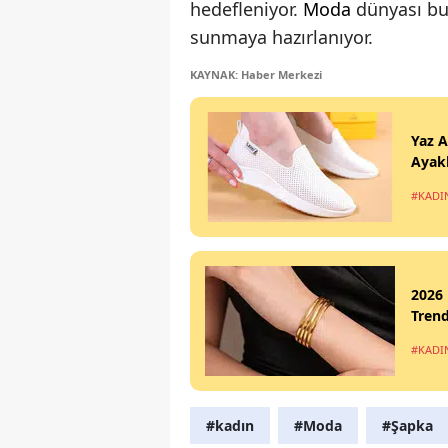
hedefleniyor.
Moda
dünyası bu 
sunmaya hazırlanıyor.
KAYNAK: Haber Merkezi
Yaz A
Ayakk
#KADI
2026 
Trend
#KADI
#kadın
#Moda
#Şapka