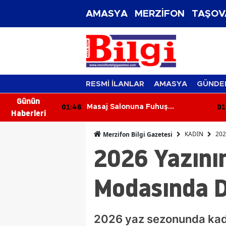
AMASYA
MERZİFON
TAŞOV
RESMİ İLANLAR
AMASYA
GÜNDE
Günün
01:46
01
Otomobil
Masaj Salonuna Fuhuş
Haberleri
alı
Operasyonu: 3 Şüpheli Adliyeye
Sevk Edildi
KADIN
202
Merzifon Bilgi Gazetesi
2026 Yazının
Modasında D
2026 yaz sezonunda kadı