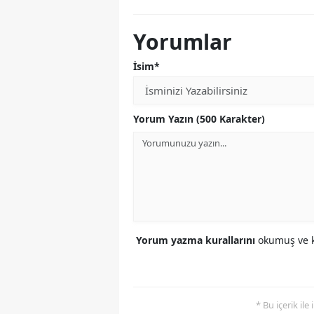
Yorumlar
İsim*
Yorum Yazın (500 Karakter)
Yorum yazma kurallarını
okumuş ve k
* Bu içerik ile