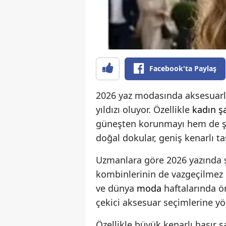
Facebook'ta Paylaş
2026 yaz modasında aksesuarla
yıldızı oluyor. Özellikle
kadın
ş
güneşten korunmayı hem de şı
doğal dokular, geniş kenarlı tas
Uzmanlara göre 2026 yazında şa
kombinlerinin de vazgeçilmez p
ve dünya
moda
haftalarında ön
çekici aksesuar seçimlerine yö
Özellikle büyük kenarlı hasır 