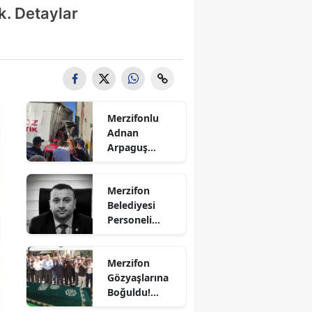
k. Detaylar
Bilecik
Bingöl
Bitlis
Bolu
Merzifonlu
Burdur
Adnan
Arpaguş
Bursa
Çorum'da Feci
Kazada
Çanakkale
Merzifon
Hayatını
Belediyesi
Kaybetti
Çankırı
Personeli
Sercan
Çorum
Nevcanoğlu
Merzifon
Hayatını
Denizli
Gözyaşlarına
Kaybetti
Boğuldu!
Diyarbakır
Sercan