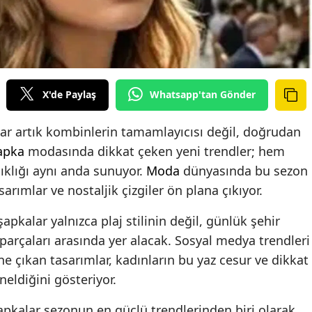
X'de Paylaş
Whatsapp'tan Gönder
r artık kombinlerin tamamlayıcısı değil, doğrudan
apka
modasında dikkat çeken yeni trendler; hem
klığı aynı anda sunuyor.
Moda
dünyasında bu sezon
arımlar ve nostaljik çizgiler ön plana çıkıyor.
pkalar yalnızca plaj stilinin değil, günlük şehir
arçaları arasında yer alacak. Sosyal medya trendleri
e çıkan tasarımlar, kadınların bu yaz cesur ve dikkat
neldiğini gösteriyor.
şapkalar sezonun en güçlü trendlerinden biri olarak