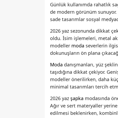
Günlük kullanımda rahatlık s
de modern görünüm sunuyor. Öz
sade tasarımlar sosyal medyad
2026 yaz sezonunda dikkat çek
oldu. İsim işlemeleri, metal ak
modeller
moda
severlerin ilgis
dokunuşların ön plana çıkacağı 
Moda
danışmanları, yüz şekli
taşıdığına dikkat çekiyor. Geni
modeller önerilirken, daha küç
minimal tasarımları tercih etme
2026 yaz
şapka
modasında öne ç
Ağır ve sert materyaller yerine
edilmesi beklenirken, kombin