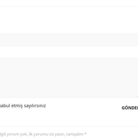
abul etmiş sayılırsınız
GÖNDE
 ilgili yorum yok, ilk yorumu siz yazın, tartışalım *