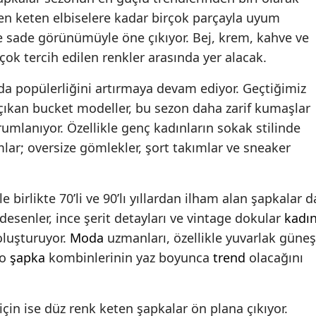
den keten elbiselere kadar birçok parçayla uyum
e sade görünümüyle öne çıkıyor. Bej, krem, kahve ve
çok tercih edilen renkler arasında yer alacak.
da popülerliğini artırmaya devam ediyor. Geçtiğimiz
 çıkan bucket modeller, bu sezon daha zarif kumaşlar
rumlanıyor. Özellikle genç kadınların sokak stilinde
mlar; oversize gömlekler, şort takımlar ve sneaker
birlikte 70’li ve 90’lı yıllardan ilham alan şapkalar d
i desenler, ince şerit detayları ve vintage dokular
kadı
oluşturuyor.
Moda
uzmanları, özellikle yuvarlak güneş
ro
şapka
kombinlerinin yaz boyunca
trend
olacağını
için ise düz renk keten şapkalar ön plana çıkıyor.