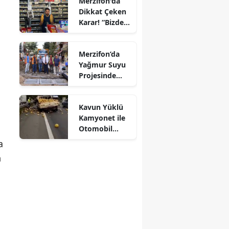
Merzifon'da
Dikkat Çeken
Mersin
Karar! “Bizde
Ekmeğe Zam
İstanbul
Yok” Dedi
Merzifon’da
İzmir
Yağmur Suyu
Projesinde
Kars
Sona Doğru!
Kastamonu
Kavun Yüklü
Kamyonet ile
Kayseri
Otomobil
Çarpıştı!
Kırklareli
a
Kavunlar Yola
n
Saçıldı, 3 Yaralı
Kırşehir
Kocaeli
Konya
Kütahya