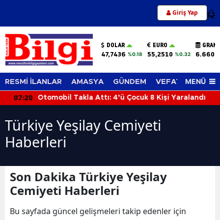
Giriş Yap
12
DOLAR
EURO
GRAM 
47,7436
55,2510
6.660,
%0.18
%0.32
MENÜ
RESMİ İLANLAR
AMASYA
GÜNDEM
VEFAT EDENLER
07:20
Otomobil Takla Attı: 4’ü Çocuk 8 Kişi Yaralandı
Türkiye Yeşilay Cemiyeti
Haberleri
Son Dakika Türkiye Yeşilay
Cemiyeti Haberleri
Bu sayfada güncel gelişmeleri takip edenler için