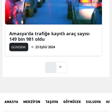
Amasya'da trafiğe kayıtlı araç sayısı
149 bin 981 oldu
GÜNDEM
23 Eylül 2024
>
AMASYA
MERZİFON
TAŞOVA
GÖYNÜCEK
SULUOVA
HA