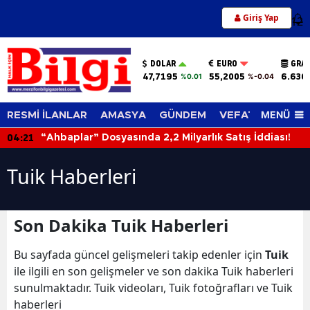
Giriş Yap
12
DOLAR
EURO
GRAM
47,7195
55,2005
6.636
%0.01
%-0.04
MENÜ
RESMİ İLANLAR
AMASYA
GÜNDEM
VEFAT EDENLER
04:21
“Ahbaplar” Dosyasında 2,2 Milyarlık Satış İddiası!
Tuik Haberleri
Son Dakika Tuik Haberleri
Bu sayfada güncel gelişmeleri takip edenler için
Tuik
ile ilgili en son gelişmeler ve son dakika Tuik haberleri
sunulmaktadır. Tuik videoları, Tuik fotoğrafları ve Tuik
haberleri