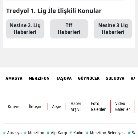
Tredyol 1. Lig İle İlişkili Konular
Nesine 2. Lig
Tff
Nesine 3 Lig
Haberleri
Haberleri
Haberleri
AMASYA
MERZİFON
TAŞOVA
GÖYNÜCEK
SULUOVA
HA
Haber
Foto
Video
Künye
İletişim
Arşiv
Arşivi
Galeriler
Galeriler
#
#
#
#
#
#
Amasya
Merzifon
Alp Kargı
Kadın
Merzifon Belediyesi
Sağ