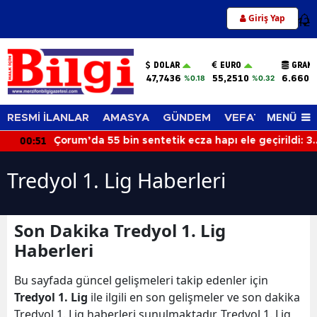
Giriş Yap
12
DOLAR
EURO
GRAM 
47,7436
55,2510
6.660,
%0.18
%0.32
MENÜ
RESMİ İLANLAR
AMASYA
GÜNDEM
VEFAT EDENLER
00:51
Çorum’da 55 bin sentetik ecza hapı ele geçirildi: 3
gözaltı
Tredyol 1. Lig Haberleri
Son Dakika Tredyol 1. Lig
Haberleri
Bu sayfada güncel gelişmeleri takip edenler için
Tredyol 1. Lig
ile ilgili en son gelişmeler ve son dakika
Tredyol 1. Lig haberleri sunulmaktadır. Tredyol 1. Lig