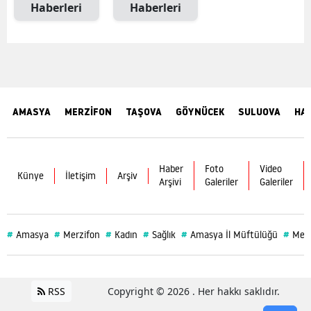
Haberleri
Haberleri
AMASYA
MERZİFON
TAŞOVA
GÖYNÜCEK
SULUOVA
HA
Haber
Foto
Video
Künye
İletişim
Arşiv
Arşivi
Galeriler
Galeriler
#
#
#
#
#
#
Amasya
Merzifon
Kadın
Sağlık
Amasya İl Müftülüğü
Merz
RSS
Copyright © 2026 . Her hakkı saklıdır.