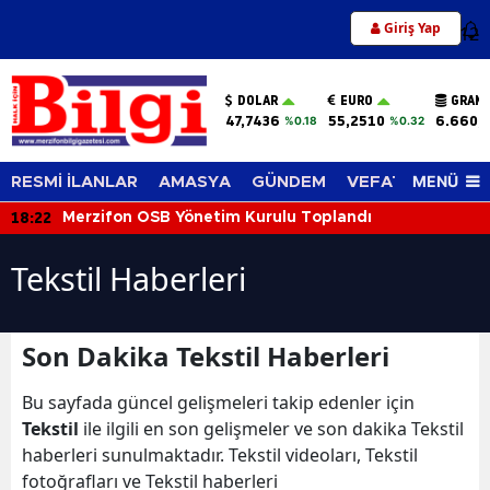
Giriş Yap
12
DOLAR
EURO
GRAM 
47,7436
55,2510
6.660,
%0.18
%0.32
MENÜ
RESMİ İLANLAR
AMASYA
GÜNDEM
VEFAT EDENLER
18:22
Merzifon OSB Yönetim Kurulu Toplandı
Tekstil Haberleri
Son Dakika Tekstil Haberleri
Bu sayfada güncel gelişmeleri takip edenler için
Tekstil
ile ilgili en son gelişmeler ve son dakika Tekstil
haberleri sunulmaktadır. Tekstil videoları, Tekstil
fotoğrafları ve Tekstil haberleri