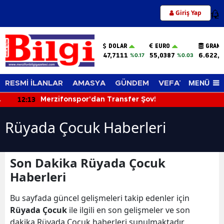
Giriş Yap
12
DOLAR
EURO
GRAM 
47,7111
55,0387
6.622,
%0.17
%0.03
MENÜ
RESMİ İLANLAR
AMASYA
GÜNDEM
VEFAT EDENLER
12:13
Merzifonspor'dan Transfer Şov!
Rüyada Çocuk Haberleri
Son Dakika Rüyada Çocuk
Haberleri
Bu sayfada güncel gelişmeleri takip edenler için
Rüyada Çocuk
ile ilgili en son gelişmeler ve son
dakika Rüyada Çocuk haberleri sunulmaktadır.