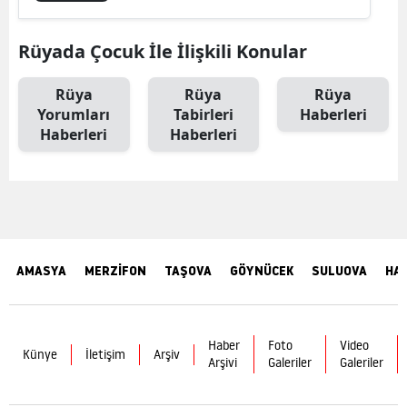
Rüyada Çocuk İle İlişkili Konular
Rüya
Rüya
Rüya
Yorumları
Tabirleri
Haberleri
Haberleri
Haberleri
AMASYA
MERZİFON
TAŞOVA
GÖYNÜCEK
SULUOVA
HA
Haber
Foto
Video
Künye
İletişim
Arşiv
Arşivi
Galeriler
Galeriler