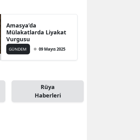
Bilecik
Bingöl
Amasya’da
Mülakatlarda Liyakat
Bitlis
Vurgusu
Bolu
GÜNDEM
09 Mayıs 2025
Burdur
Bursa
Çanakkale
Rüya
Haberleri
Çankırı
Çorum
Denizli
Diyarbakır