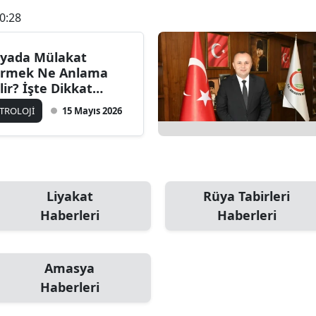
0:28
yada Mülakat
rmek Ne Anlama
lir? İşte Dikkat
ken Yorumlar
TROLOJİ
15 Mayıs 2026
Liyakat
Rüya Tabirleri
Haberleri
Haberleri
Amasya
Haberleri