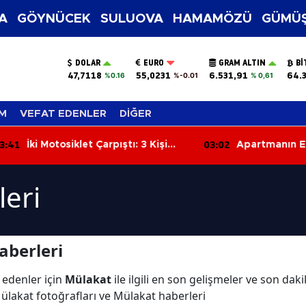
A
GÖYNÜCEK
SULUOVA
HAMAMÖZÜ
GÜMÜŞ
DOLAR
EURO
GRAM ALTIN
BI
47,7118
55,0231
6.531,91
64.
%0.16
%-0.01
% 0,61
M
VEFAT EDENLER
DİĞER
:41
03:02
İki Motosiklet Çarpıştı: 3 Kişi
Apartmanın En
Yaralandı
Çıkan Yangın Ç
eri
aberleri
 edenler için
Mülakat
ile ilgili en son gelişmeler ve son da
ülakat fotoğrafları ve Mülakat haberleri