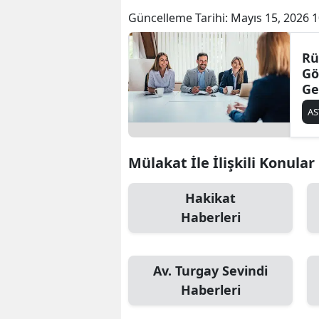
Güncelleme Tarihi:
Mayıs 15, 2026 1
Rü
Gö
Ge
Çe
AS
Mülakat İle İlişkili Konular
Hakikat
Haberleri
Av. Turgay Sevindi
Haberleri