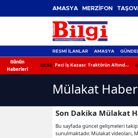
AMASYA
MERZİFON
TAŞOV
RESMİ İLANLAR
AMASYA
GÜNDE
Günün
03:59
03
: 1 Kişi
Feci İş Kazası: Traktörün Altında
Haberleri
Kalan Orman İşçisi Hayatını
Kaybetti
Mülakat Haberl
Son Dakika Mülakat H
Bu sayfada güncel gelişmeleri takip
sunulmaktadır. Mülakat videoları, M