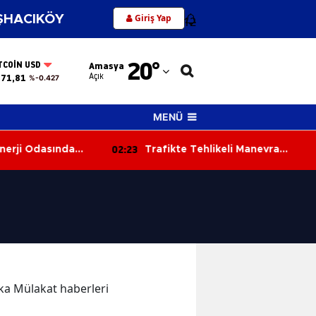
Giriş Yap
HACIKÖY
12
Adana
20
°
TCOIN USD
Amasya
Adıyaman
Açık
371,81
%-0.427
Afyonkarahisar
MENÜ
Ağrı
02:23
erji Odasında
Trafikte Tehlikeli Manevra
Amasya
atıya Sıçradı
Kamerada: Kaza Kıl Payı Önledi
Ankara
Antalya
Artvin
Aydın
kika Mülakat haberleri
Balıkesir