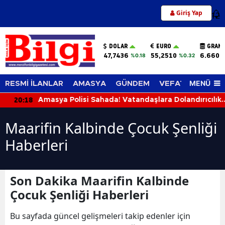
Giriş Yap
12
DOLAR
EURO
GRAM 
47,7436
55,2510
6.660,
%0.18
%0.32
MENÜ
RESMİ İLANLAR
AMASYA
GÜNDEM
VEFAT EDENLER
20:18
Amasya Polisi Sahada! Vatandaşlara Dolandırıcılık,
Hırsızlık ve KADES Uyarısı
Maarifin Kalbinde Çocuk Şenliği
Haberleri
Son Dakika Maarifin Kalbinde
Çocuk Şenliği Haberleri
Bu sayfada güncel gelişmeleri takip edenler için