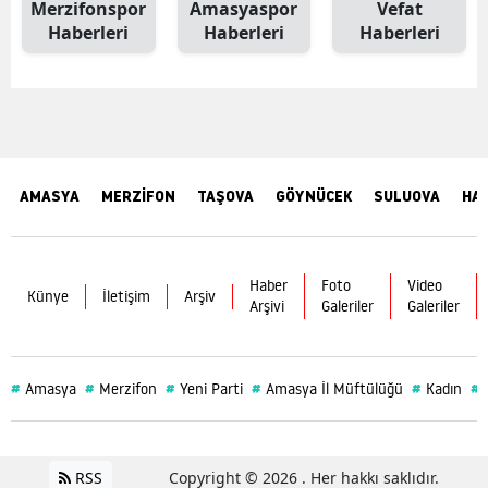
Merzifonspor
Amasyaspor
Vefat
Haberleri
Haberleri
Haberleri
AMASYA
MERZİFON
TAŞOVA
GÖYNÜCEK
SULUOVA
HA
Haber
Foto
Video
Künye
İletişim
Arşiv
Arşivi
Galeriler
Galeriler
#
#
#
#
#
#
Amasya
Merzifon
Yeni Parti
Amasya İl Müftülüğü
Kadın
RSS
Copyright © 2026 . Her hakkı saklıdır.