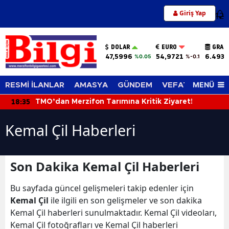
Giriş Yap
12
DOLAR
EURO
GRAM
47,5996
54,9721
6.493,
%0.05
%-0.1
MENÜ
RESMİ İLANLAR
AMASYA
GÜNDEM
VEFAT EDENLER
18:35
TMO’dan Merzifon Tarımına Kritik Ziyaret!
Kemal Çil Haberleri
Son Dakika Kemal Çil Haberleri
Bu sayfada güncel gelişmeleri takip edenler için
Kemal Çil
ile ilgili en son gelişmeler ve son dakika
Kemal Çil haberleri sunulmaktadır. Kemal Çil videoları,
Kemal Çil fotoğrafları ve Kemal Çil haberleri