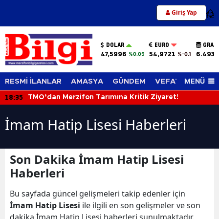
Giriş Yap
12
DOLAR
EURO
GRAM
47,5996
54,9721
6.493,
%0.05
%-0.1
MENÜ
RESMİ İLANLAR
AMASYA
GÜNDEM
VEFAT EDENLER
18:35
TMO’dan Merzifon Tarımına Kritik Ziyaret!
İmam Hatip Lisesi Haberleri
Son Dakika İmam Hatip Lisesi
Haberleri
Bu sayfada güncel gelişmeleri takip edenler için
İmam Hatip Lisesi
ile ilgili en son gelişmeler ve son
dakika İmam Hatip Lisesi haberleri sunulmaktadır.