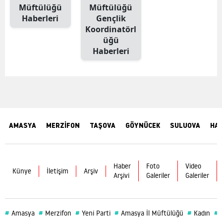
Müftülüğü
Müftülüğü
Haberleri
Gençlik
Koordinatörl
üğü
Haberleri
AMASYA
MERZİFON
TAŞOVA
GÖYNÜCEK
SULUOVA
HA
Haber
Foto
Video
Künye
İletişim
Arşiv
Arşivi
Galeriler
Galeriler
#
#
#
#
#
#
Amasya
Merzifon
Yeni Parti
Amasya İl Müftülüğü
Kadın