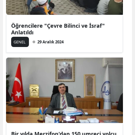
Öğrencilere "Çevre Bilinci ve İsraf"
Anlatıldı
GENEL
29 Aralık 2024
Bir yılda Merzifon'dan 150 umreci yolcu