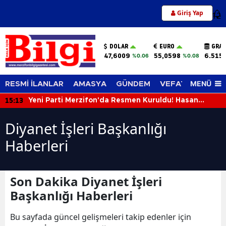
Giriş Yap
12
DOLAR
EURO
GRAM
47,6009
55,0598
6.515
%0.06
%0.08
MENÜ
RESMİ İLANLAR
AMASYA
GÜNDEM
VEFAT EDENLER
15:13
Yeni Parti Merzifon'da Resmen Kuruldu! Hasan
Caba'dan İlk Açıklama
Diyanet İşleri Başkanlığı
Haberleri
Son Dakika Diyanet İşleri
Başkanlığı Haberleri
Bu sayfada güncel gelişmeleri takip edenler için