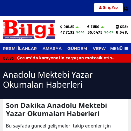
Giriş Yap
12
DOLAR
EURO
GRAM 
47,7132
55,0475
6.548,6
%0.16
%0.01
MENÜ
RESMİ İLANLAR
AMASYA
GÜNDEM
VEFAT EDENLER
07:35
Çorum’da kamyonetle çarpışan motosikletin
sürücüsü hayatını kaybetti
Anadolu Mektebi Yazar
Okumaları Haberleri
Son Dakika Anadolu Mektebi
Yazar Okumaları Haberleri
Bu sayfada güncel gelişmeleri takip edenler için