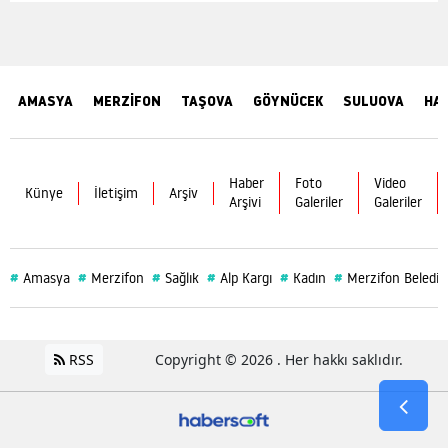
AMASYA
MERZİFON
TAŞOVA
GÖYNÜCEK
SULUOVA
HA
Haber
Foto
Video
Künye
İletişim
Arşiv
Arşivi
Galeriler
Galeriler
#
#
#
#
#
#
Amasya
Merzifon
Sağlık
Alp Kargı
Kadın
Merzifon Belediy
RSS
Copyright © 2026 . Her hakkı saklıdır.