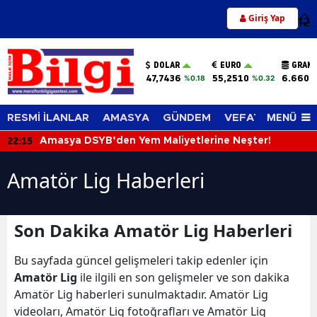
Giriş Yap
12
DOLAR
EURO
GRAM 
47,7436
55,2510
6.660,
%0.18
%0.32
MENÜ
RESMİ İLANLAR
AMASYA
GÜNDEM
VEFAT EDENLER
22:15
Amasya DSYB’den Yem Maliyetlerine Neşter!
Amatör Lig Haberleri
Son Dakika Amatör Lig Haberleri
Bu sayfada güncel gelişmeleri takip edenler için
Amatör Lig
ile ilgili en son gelişmeler ve son dakika
Amatör Lig haberleri sunulmaktadır. Amatör Lig
videoları, Amatör Lig fotoğrafları ve Amatör Lig