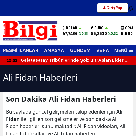
Giriş Yap
12
DOLAR
EURO
GRAM 
47,7436
55,2510
6.660,
%0.18
%0.32
MENÜ
RESMİ İLANLAR
AMASYA
GÜNDEM
VEFAT EDENLER
15:51
Galatasaray Tribünlerinde Şok! ultrAslan Lideri
Sebahattin Şirin Gözaltına Alındı
Ali Fidan Haberleri
Son Dakika Ali Fidan Haberleri
Bu sayfada güncel gelişmeleri takip edenler için
Ali
Fidan
ile ilgili en son gelişmeler ve son dakika Ali
Fidan haberleri sunulmaktadır. Ali Fidan videoları, Ali
Fidan fotoğrafları ve Ali Fidan haberleri