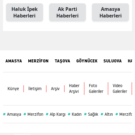
Haluk İpek
Ak Parti
Amasya
Haberleri
Haberleri
Haberleri
AMASYA
MERZİFON
TAŞOVA
GÖYNÜCEK
SULUOVA
HA
Haber
Foto
Video
Künye
İletişim
Arşiv
Arşivi
Galeriler
Galeriler
#
#
#
#
#
#
#
Amasya
Merzifon
Alp Kargı
Kadın
Sağlık
Altın
Merzifon