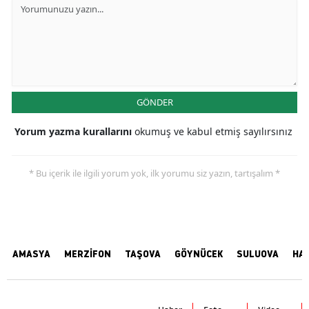
GÖNDER
Yorum yazma kurallarını
okumuş ve kabul etmiş sayılırsınız
* Bu içerik ile ilgili yorum yok, ilk yorumu siz yazın, tartışalım *
AMASYA
MERZİFON
TAŞOVA
GÖYNÜCEK
SULUOVA
HA