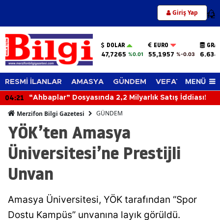
Giriş Yap
12
DOLAR
EURO
GRA
47,7265
55,1957
6.634
%0.01
%-0.03
MENÜ
RESMİ İLANLAR
AMASYA
GÜNDEM
VEFAT EDENLER
04:21
“Ahbaplar” Dosyasında 2,2 Milyarlık Satış İddiası!
GÜNDEM
Merzifon Bilgi Gazetesi
YÖK’ten Amasya
Üniversitesi’ne Prestijli
Unvan
Amasya Üniversitesi, YÖK tarafından “Spor
Dostu Kampüs” unvanına layık görüldü.