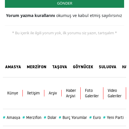
GÖNDER
Yorum yazma kurallarını
okumuş ve kabul etmiş sayılırsınız
* Bu içerik ile ilgili yorum yok, ilk yorumu siz yazın, tartışalım *
AMASYA
MERZİFON
TAŞOVA
GÖYNÜCEK
SULUOVA
HA
Haber
Foto
Video
Künye
İletişim
Arşiv
Arşivi
Galeriler
Galeriler
#
#
#
#
#
#
#
Amasya
Merzifon
Dolar
Burç Yorumlar
Euro
Yeni Parti