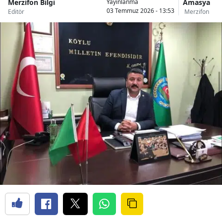
Merzifon Bilgi
Amasya
Yayınlanma
03 Temmuz 2026 - 13:53
Editör
Merzifon