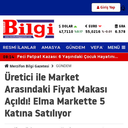
Giriş Yap
12
DOLAR
EURO
GRAM
47,7110
55,0216
6.578,
%0.17
%-0.01
MENÜ
RESMİ İLANLAR
AMASYA
GÜNDEM
VEFAT EDENLER
08:14
Feci Patpat Kazası: 6 Yaşındaki Çocuk Hayatını
Kaybetti
GÜNDEM
Merzifon Bilgi Gazetesi
Üretici ile Market
Arasındaki Fiyat Makası
Açıldı! Elma Markette 5
Katına Satılıyor