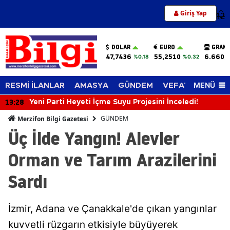
Giriş Yap
12
DOLAR
EURO
GRAM 
47,7436
55,2510
6.660,
%0.18
%0.32
MENÜ
RESMİ İLANLAR
AMASYA
GÜNDEM
VEFAT EDENLER
13:28
Yeni Parti Heyeti İçme Suyu Projesini İnceledi!
GÜNDEM
Merzifon Bilgi Gazetesi
Üç İlde Yangın! Alevler
Orman ve Tarım Arazilerini
Sardı
İzmir, Adana ve Çanakkale'de çıkan yangınlar
kuvvetli rüzgarın etkisiyle büyüyerek