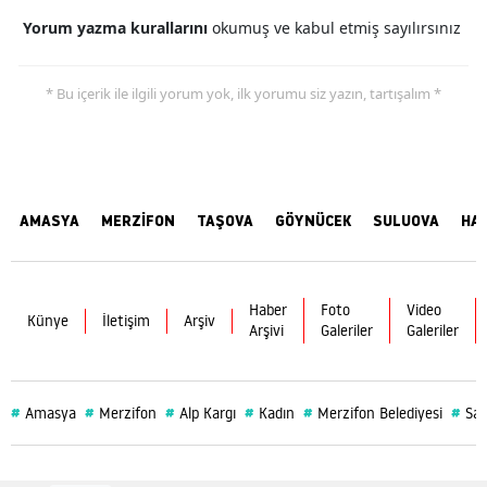
Yorum yazma kurallarını
okumuş ve kabul etmiş sayılırsınız
* Bu içerik ile ilgili yorum yok, ilk yorumu siz yazın, tartışalım *
AMASYA
MERZİFON
TAŞOVA
GÖYNÜCEK
SULUOVA
HA
Haber
Foto
Video
Künye
İletişim
Arşiv
Arşivi
Galeriler
Galeriler
#
#
#
#
#
#
Amasya
Merzifon
Alp Kargı
Kadın
Merzifon Belediyesi
Sağ