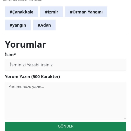
#Çanakkale
#İzmir
#Orman Yangını
#yangın
#Adan
Yorumlar
İsim*
Yorum Yazın (500 Karakter)
GÖNDER