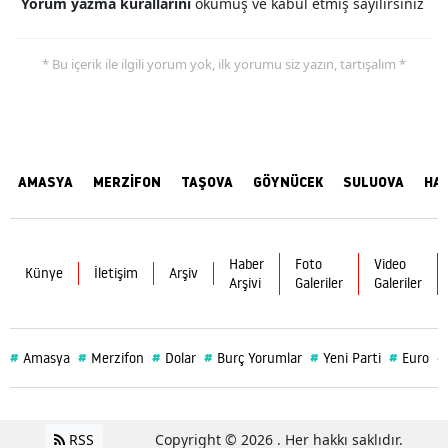
Yorum yazma kurallarını
okumuş ve kabul etmiş sayılırsınız
* Bu içerik ile ilgili yorum yok, ilk yorumu siz yazın, tartışalım *
AMASYA
MERZİFON
TAŞOVA
GÖYNÜCEK
SULUOVA
HA
Haber
Foto
Video
Künye
İletişim
Arşiv
Arşivi
Galeriler
Galeriler
#
#
#
#
#
#
#
Amasya
Merzifon
Dolar
Burç Yorumlar
Yeni Parti
Euro
RSS
Copyright © 2026 . Her hakkı saklıdır.