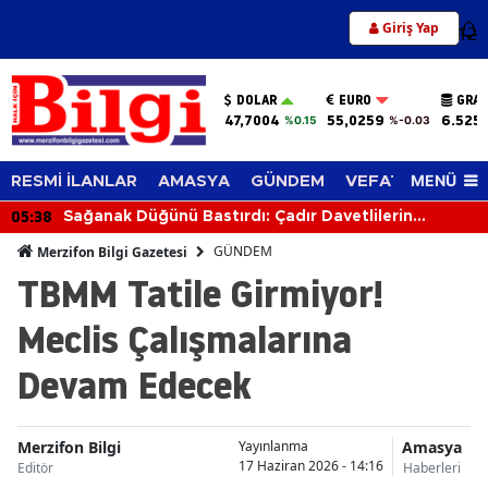
Giriş Yap
12
DOLAR
EURO
GRAM
47,7004
55,0259
6.525
%0.15
%-0.03
MENÜ
RESMİ İLANLAR
AMASYA
GÜNDEM
VEFAT EDENLER
05:38
Sağanak Düğünü Bastırdı: Çadır Davetlilerin
Üzerine Çöktü
GÜNDEM
Merzifon Bilgi Gazetesi
TBMM Tatile Girmiyor!
Meclis Çalışmalarına
Devam Edecek
Merzifon Bilgi
Amasya
Yayınlanma
17 Haziran 2026 - 14:16
Editör
Haberleri