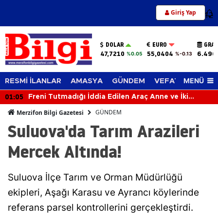
Giriş Yap
12
DOLAR
EURO
GRAM
47,7210
55,0404
6.496
%0.05
%-0.13
MENÜ
RESMİ İLANLAR
AMASYA
GÜNDEM
VEFAT EDENLER
01:05
Freni Tutmadığı İddia Edilen Araç Anne ve İki
Çocuğa Çarptı
GÜNDEM
Merzifon Bilgi Gazetesi
Suluova'da Tarım Arazileri
Mercek Altında!
Suluova İlçe Tarım ve Orman Müdürlüğü
ekipleri, Aşağı Karasu ve Ayrancı köylerinde
referans parsel kontrollerini gerçekleştirdi.