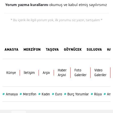
Yorum yazma kurallarını
okumuş ve kabul etmiş sayılırsınız
* Bu içerik ile ilgili yorum yok, ilk yorumu siz yazın, tartışalım *
AMASYA
MERZİFON
TAŞOVA
GÖYNÜCEK
SULUOVA
HA
Haber
Foto
Video
Künye
İletişim
Arşiv
Arşivi
Galeriler
Galeriler
#
#
#
#
#
#
#
Amasya
Merzifon
Kadın
Euro
Burç Yorumlar
Rüya
Ama