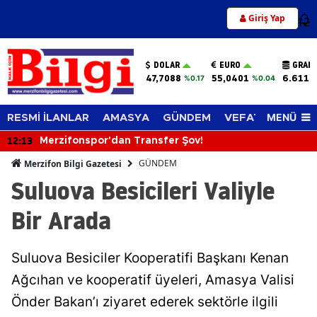
Giriş Yap
12
DOLAR
EURO
GRAM 
47,7088
55,0401
6.611,
%0.17
%0.04
MENÜ
RESMİ İLANLAR
AMASYA
GÜNDEM
VEFAT EDENLER
12:13
Merzifonspor'dan Transfer Şov!
GÜNDEM
Merzifon Bilgi Gazetesi
Suluova Besicileri Valiyle
Bir Arada
Suluova Besiciler Kooperatifi Başkanı Kenan
Ağcıhan ve kooperatif üyeleri, Amasya Valisi
Önder Bakan’ı ziyaret ederek sektörle ilgili