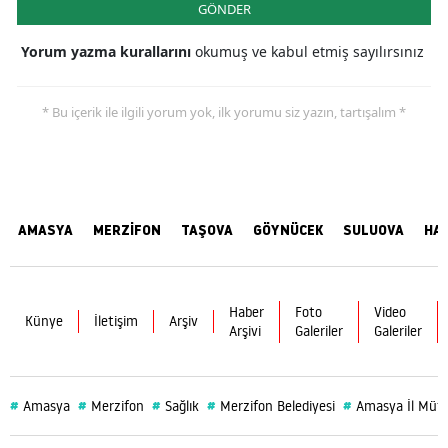
GÖNDER
Yorum yazma kurallarını
okumuş ve kabul etmiş sayılırsınız
* Bu içerik ile ilgili yorum yok, ilk yorumu siz yazın, tartışalım *
AMASYA
MERZİFON
TAŞOVA
GÖYNÜCEK
SULUOVA
HA
Haber
Foto
Video
Künye
İletişim
Arşiv
Arşivi
Galeriler
Galeriler
#
#
#
#
#
Amasya
Merzifon
Sağlık
Merzifon Belediyesi
Amasya İl Müf