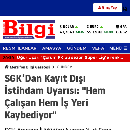
Giriş Yap
12
DOLAR
EURO
GRAM
47,7043
55,1992
6.652,
%0.15
%0.33
MENÜ
RESMİ İLANLAR
AMASYA
GÜNDEM
VEFAT EDENLER
20:39
Uğur Uçar: "Çorum FK bu sezon Süper Lig’e renk
katacak"
GÜNDEM
Merzifon Bilgi Gazetesi
SGK’Dan Kayıt Dışı
İstihdam Uyarısı: "Hem
Çalışan Hem İş Yeri
Kaybediyor"