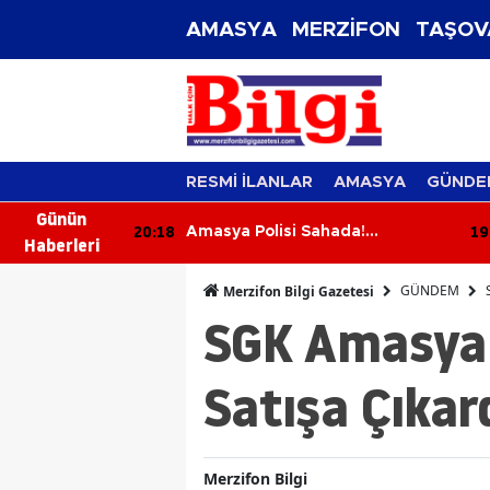
AMASYA
MERZİFON
TAŞOV
RESMİ İLANLAR
AMASYA
GÜNDE
Günün
20:18
19
i Reşat
Amasya Polisi Sahada!
Haberleri
orku
Vatandaşlara Dolandırıcılık,
Hırsızlık ve KADES Uyarısı
GÜNDEM
Merzifon Bilgi Gazetesi
SGK Amasya 
Satışa Çıkar
Merzifon Bilgi