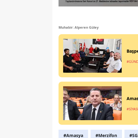
Muhabir: Alperen Güley
Başpe
#GÜN
Amasy
#SİYAS
#Amasya
#Merzifon
#SG