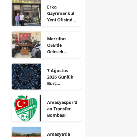
Genç Hayatını
Erka
Kaybetti
Edirne
Gayrimenkul
Yeni Ofisinde
Elazığ
Hizmete
Başladı!
Erzincan
Merzifon
“Gayrimenkul
OSB'de
Erzurum
Almak İçin
Gelecek
Doğru Zaman”
Eskişehir
Konuşuldu
Gaziantep
7 Ağustos
2026 Günlük
Giresun
Burç
Yorumları:
Gümüşhane
Aşkta
Amasyaspor'd
Sürprizler,
Hakkari
an Transfer
Parada Yeni
Bombası!
Fırsatlar
Hatay
Kapıda!
Isparta
Amasya'da