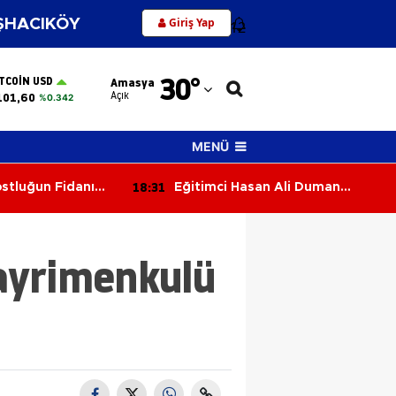
Giriş Yap
HACIKÖY
12
Adana
30
°
ITCOIN USD
Amasya
Adıyaman
Açık
101,60
%0.342
Afyonkarahisar
MENÜ
Ağrı
18:31
stluğun Fidanı
Eğitimci Hasan Ali Duman
Amasya
Hayatını Kaybetti!
Ankara
ayrimenkulü
Antalya
Artvin
Aydın
Balıkesir