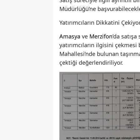
Satış süreciyle ilgili ayrıntılı
Müdürlüğü’ne başvurabilecekle
Yatırımcıların Dikkatini Çekiyo
Amasya
ve
Merzifon
’da satışa
yatırımcıların ilgisini çekmesi 
Mahallesi’nde bulunan taşınma
çektiği değerlendiriliyor.