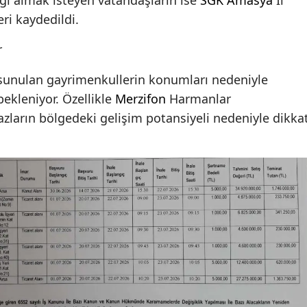
 bilgi almak isteyen vatandaşların ise
SGK
Amasya
İl
ri kaydedildi.
r
 sunulan gayrimenkullerin konumları nedeniyle
bekleniyor. Özellikle
Merzifon
Harmanlar
zların bölgedeki gelişim potansiyeli nedeniyle dikka