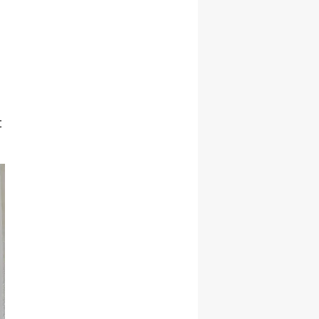
Malatya
Manisa
Kahramanmaraş
Mardin
t
Muğla
Muş
Nevşehir
Niğde
Ordu
Rize
Sakarya