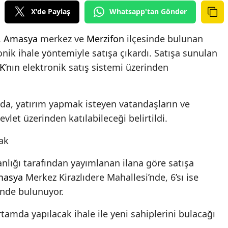
X'de Paylaş
Whatsapp'tan Gönder
,
Amasya
merkez ve
Merzifon
ilçesinde bulunan
ik ihale yöntemiyle satışa çıkardı. Satışa sunulan
K
’nın elektronik satış sistemi üzerinden
da, yatırım yapmak isteyen vatandaşların ve
vlet üzerinden katılabileceği belirtildi.
ak
lığı tarafından yayımlanan ilana göre satışa
masya
Merkez Kirazlıdere Mahallesi’nde, 6’sı ise
nde bulunuyor.
tamda yapılacak ihale ile yeni sahiplerini bulacağı