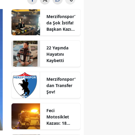
Bilecik
Merzifonspor’
Bingöl
da Şok İstifa!
Başkan Kazım
Bitlis
Gül Görevi
Bıraktı
Bolu
22 Yaşında
Hayatını
Burdur
Kaybetti
Bursa
Merzifonspor'
Çanakkale
dan Transfer
Şov!
Çankırı
Çorum
Feci
Motosiklet
Denizli
Kazası: 18
Yaşındaki
Diyarbakır