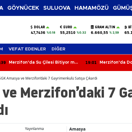
A
GÖYNÜCEK
SULUOVA
HAMAMÖZÜ
GÜMÜŞ
DOLAR
EURO
GRAM ALTIN
B
47,7436
55,2510
6.660,55
65.
%0.18
%0.32
% 2,59
M
VEFAT EDENLER
DİĞER
:39
19:01
Merzifon’da Su Çilesi Bitiyor mu?
Merzifon’da Do
Kargı Açıkladı
Dikildi!
SGK Amasya ve Merzifon’daki 7 Gayrimenkulü Satışa Çıkardı
ve Merzifon’daki 7 G
dı
Amasya
Yayınlanma