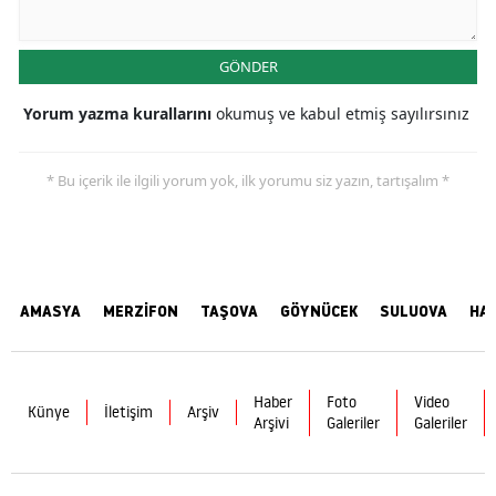
GÖNDER
Yorum yazma kurallarını
okumuş ve kabul etmiş sayılırsınız
* Bu içerik ile ilgili yorum yok, ilk yorumu siz yazın, tartışalım *
AMASYA
MERZİFON
TAŞOVA
GÖYNÜCEK
SULUOVA
HA
Haber
Foto
Video
Künye
İletişim
Arşiv
Arşivi
Galeriler
Galeriler