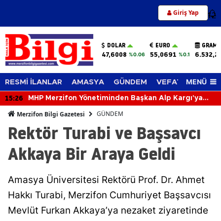
Giriş Yap
12
DOLAR
EURO
GRAM 
47,6008
55,0691
6.532,2
%0.06
%0.1
MENÜ
RESMİ İLANLAR
AMASYA
GÜNDEM
VEFAT EDENLER
15:26
MHP Merzifon Yönetiminden Başkan Alp Kargı'ya
Ziyaret
GÜNDEM
Merzifon Bilgi Gazetesi
Rektör Turabi ve Başsavcı
Akkaya Bir Araya Geldi
Amasya Üniversitesi Rektörü Prof. Dr. Ahmet
Hakkı Turabi, Merzifon Cumhuriyet Başsavcısı
Mevlüt Furkan Akkaya’ya nezaket ziyaretinde