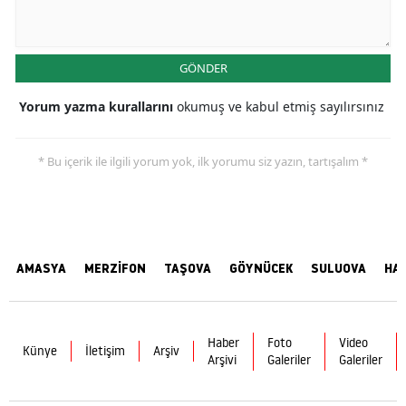
GÖNDER
Yorum yazma kurallarını
okumuş ve kabul etmiş sayılırsınız
* Bu içerik ile ilgili yorum yok, ilk yorumu siz yazın, tartışalım *
AMASYA
MERZİFON
TAŞOVA
GÖYNÜCEK
SULUOVA
HA
Haber
Foto
Video
Künye
İletişim
Arşiv
Arşivi
Galeriler
Galeriler