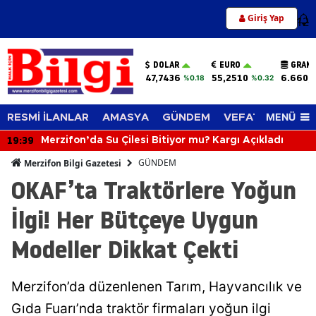
Giriş Yap
12
DOLAR
EURO
GRAM 
47,7436
55,2510
6.660,
%0.18
%0.32
MENÜ
RESMİ İLANLAR
AMASYA
GÜNDEM
VEFAT EDENLER
19:39
Merzifon’da Su Çilesi Bitiyor mu? Kargı Açıkladı
GÜNDEM
Merzifon Bilgi Gazetesi
OKAF’ta Traktörlere Yoğun
İlgi! Her Bütçeye Uygun
Modeller Dikkat Çekti
Merzifon’da düzenlenen Tarım, Hayvancılık ve
Gıda Fuarı’nda traktör firmaları yoğun ilgi