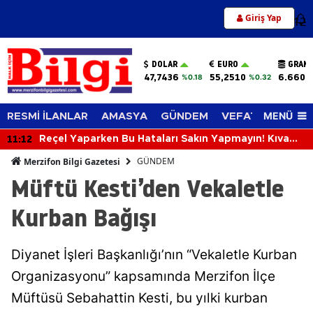
Giriş Yap
12
DOLAR
EURO
GRAM 
47,7436
55,2510
6.660,
%0.18
%0.32
MENÜ
RESMİ İLANLAR
AMASYA
GÜNDEM
VEFAT EDENLER
11:12
Reçel Yaparken Bu Hataları Sakın Yapmayın! Kıvamı
ve Lezzeti Tutturmanın Püf Noktaları
GÜNDEM
Merzifon Bilgi Gazetesi
Müftü Kesti’den Vekaletle
Kurban Bağışı
Diyanet İşleri Başkanlığı’nın “Vekaletle Kurban
Organizasyonu” kapsamında Merzifon İlçe
Müftüsü Sebahattin Kesti, bu yılki kurban