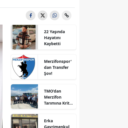
Bilecik
Bingöl
Bitlis
22 Yaşında
Hayatını
Bolu
Kaybetti
Burdur
Merzifonspor'
Bursa
dan Transfer
Şov!
Çanakkale
Çankırı
TMO’dan
Merzifon
Çorum
Tarımına Kritik
Ziyaret!
Denizli
Erka
Diyarbakır
Gayrimenkul