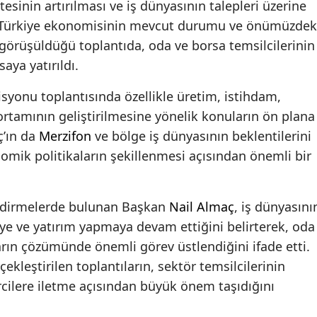
esinin artırılması ve iş dünyasının talepleri üzerine
 Türkiye ekonomisinin mevcut durumu ve önümüzdek
 görüşüldüğü toplantıda, oda ve borsa temsilcilerinin
aya yatırıldı.
yonu toplantısında özellikle üretim, istihdam,
rtamının geliştirilmesine yönelik konuların ön plana
ç’ın da
Merzifon
ve bölge iş dünyasının beklentilerini
nomik politikaların şekillenmesi açısından önemli bir
ndirmelerde bulunan Başkan
Nail Almaç
, iş dünyasını
ye ve yatırım yapmaya devam ettiğini belirterek, oda
rın çözümünde önemli görev üstlendiğini ifade etti.
çekleştirilen toplantıların, sektör temsilcilerinin
rcilere iletme açısından büyük önem taşıdığını