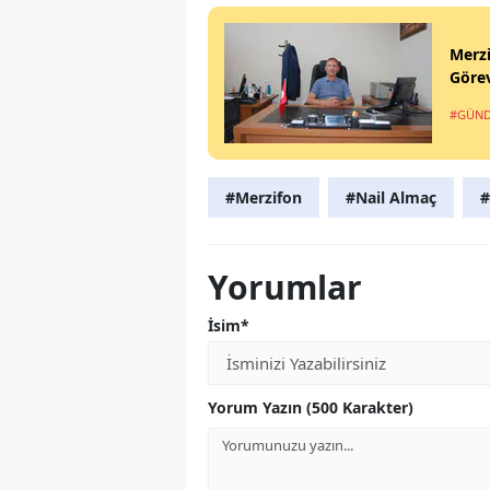
Merzi
Görev
#GÜN
#Merzifon
#Nail Almaç
#
Yorumlar
İsim*
Yorum Yazın (500 Karakter)