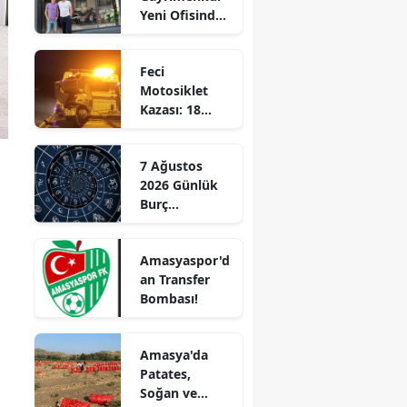
Yeni Ofisinde
Edirne
Hizmete
Başladı!
Elazığ
Feci
“Gayrimenkul
Motosiklet
Almak İçin
Erzincan
Kazası: 18
Doğru Zaman”
Yaşındaki
Erzurum
Genç Hayatını
7 Ağustos
Kaybetti
Eskişehir
2026 Günlük
Burç
Gaziantep
Yorumları:
Aşkta
Giresun
Amasyaspor'd
Sürprizler,
an Transfer
Parada Yeni
Gümüşhane
Bombası!
Fırsatlar
Kapıda!
Hakkari
Amasya'da
Hatay
Patates,
Soğan ve
Isparta