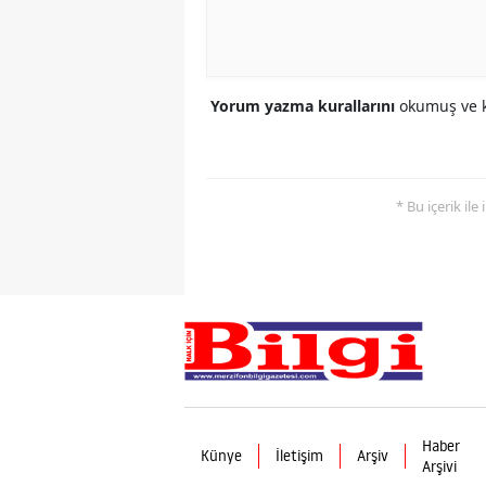
Yorum yazma kurallarını
okumuş ve k
* Bu içerik ile
Haber
Künye
İletişim
Arşiv
Arşivi