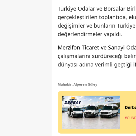
Türkiye Odalar ve Borsalar Bir
gerçekleştirilen toplantıda, e
değişimler ve bunların Türkiye
değerlendirmeler yapıldı.
Merzifon
Ticaret ve Sanayi Oda
çalışmalarını sürdüreceği beli
dünyası adına verimli geçtiği i
Muhabir: Alperen Güley
Derba
#GÜN