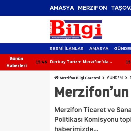
AMASYA
MERZİFON
TAŞOV
RESMİ İLANLAR
AMASYA
GÜNDE
Günün
15:46
15
gını!
Derbay Turizm Merzifon’da
Haberleri
dahalesi
Taşımacılık Sektörüne İddialı
Giriyor!
GÜNDEM
Merzifon Bilgi Gazetesi
Merzifon’un
Merzifon Ticaret ve San
Politikası Komisyonu top
haberimizde…