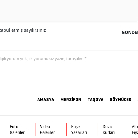
abul etmiş sayılırsınız
GÖNDE
 ilgili yorum yok, ilk yorumu siz yazın, tartışalım *
AMASYA
MERZİFON
TAŞOVA
GÖYNÜCEK
Foto
Video
Köşe
Döviz
Alt
Galeriler
Galeriler
Yazarları
Kurları
Fiy