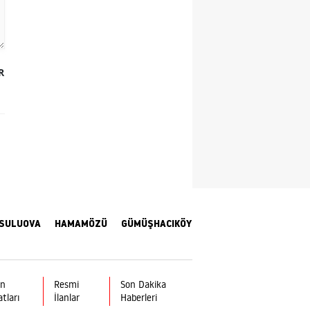
Yozgat
Zonguldak
R
Aksaray
Bayburt
Karaman
Kırıkkale
Batman
SULUOVA
HAMAMÖZÜ
GÜMÜŞHACIKÖY
Şırnak
Bartın
Ardahan
ın
Resmi
Son Dakika
atları
İlanlar
Haberleri
Iğdır