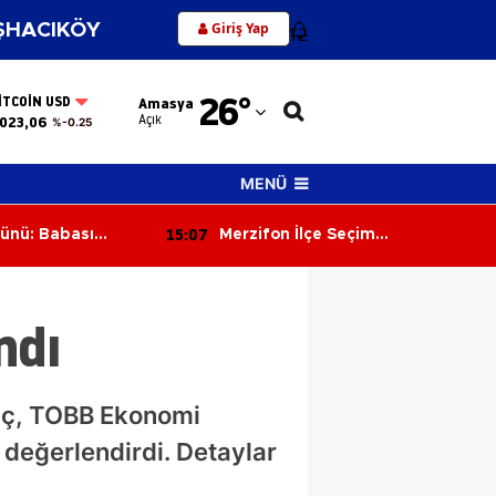
Giriş Yap
HACIKÖY
12
Adana
26
°
ITCOIN USD
Amasya
Adıyaman
Açık
023,06
%-0.25
Afyonkarahisar
MENÜ
Ağrı
15:07
Günü: Babası
Merzifon İlçe Seçim
Amasya
 Yaşında Hayatını
Müdürlüğü'nde Devir Teslim!
Osman Bıyık Göreve Başladı
Ankara
ndı
Antalya
Artvin
maç, TOBB Ekonomi
Aydın
 değerlendirdi. Detaylar
Balıkesir