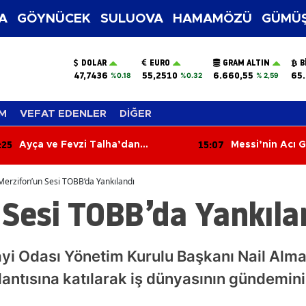
A
GÖYNÜCEK
SULUOVA
HAMAMÖZÜ
GÜMÜŞ
DOLAR
EURO
GRAM ALTIN
B
47,7436
55,2510
6.660,55
65.
%0.18
%0.32
% 2,59
M
VEFAT EDENLER
DİĞER
:25
15:07
Ayça ve Fevzi Talha’dan
Messi’nin Acı 
Ömürlük İmza! Mutluluklarına
Jorge Messi 68
Sevenleri Ortak Oldu
Kaybetti
Merzifon’un Sesi TOBB’da Yankılandı
 Sesi TOBB’da Yankıla
ayi Odası Yönetim Kurulu Başkanı Nail Al
lantısına katılarak iş dünyasının gündemini